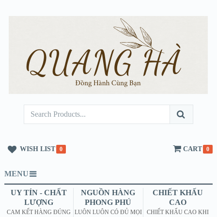
WISH LIST
CART
0
0
MENU
UY TÍN - CHẤT
NGUỒN HÀNG
CHIẾT KHẤU
LƯỢNG
PHONG PHÚ
CAO
CAM KẾT HÀNG ĐÚNG
LUÔN LUÔN CÓ ĐỦ MỌI
CHIẾT KHẤU CAO KHI