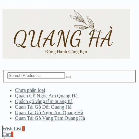
Chưa phân loại
Quách Gỗ Ngọc Am Quang Hà
Quách gỗ vàng tâm quang hà
Quan Tài Gỗ Dổi Quang Hà
Quan Tài Gỗ Ngọc Am Quang Hà
Quan Tài Gỗ Vàng Tâm Quang Hà
Wish List
0
Cart
0