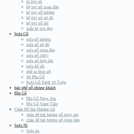
tủ tivi gỗ
kệ tivi gỗ xoan đào
kệ tivi gỗ hương
kệ tivi gỗ gõ đỏ
kệ tivi gỗ sồi
mẫu kệ tivi đẹp
Sofa Gỗ
sofa gỗ hương
sofa gỗ gõ đỏ
sofa gỗ xoan đào
sofa gỗ chữ l
sofa gỗ hiện đại
sofa gỗ sồi
ghế sa lông gỗ
Sô Pha Gỗ
Sofa Gỗ Dưới 10 Triệu
bàn ghế gỗ phòng khách
Đĩa Gỗ
Đĩa Gỗ Ngọc Am
Đĩa Gỗ Vàng Tâm
Chân Đế Bát Hương Gỗ
chân đế bát hương gỗ ngọc am
chân đế bát hương gỗ vàng tâm
Sofa Nỉ
Sofa da