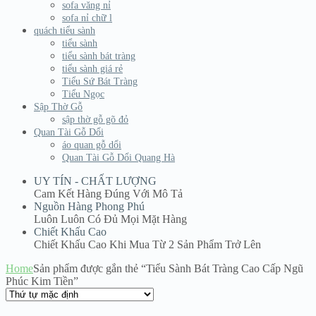
sofa văng nỉ
sofa nỉ chữ l
quách tiểu sành
tiểu sành
tiểu sành bát tràng
tiểu sành giá rẻ
Tiểu Sứ Bát Tràng
Tiểu Ngọc
Sập Thờ Gỗ
sập thờ gỗ gõ đỏ
Quan Tài Gỗ Dổi
áo quan gỗ dổi
Quan Tài Gỗ Dổi Quang Hà
UY TÍN - CHẤT LƯỢNG
Cam Kết Hàng Đúng Với Mô Tả
Nguồn Hàng Phong Phú
Luôn Luôn Có Đủ Mọi Mặt Hàng
Chiết Khấu Cao
Chiết Khấu Cao Khi Mua Từ 2 Sản Phẩm Trở Lên
Home
Sản phẩm được gắn thẻ “Tiểu Sành Bát Tràng Cao Cấp Ngũ
Phúc Kim Tiền”