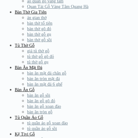
áo quan gỗ vàng tâm
Quan Tài Gỗ Vàng Tâm Quang Hà
Bàn Thờ Gia Tiên
án gian thờ
bàn thờ tổ tiên
bàn thờ gõ đỏ
bàn thờ gỗ gụ
bàn thờ gỗ sồi
Tủ Thờ Gỗ
giá tủ thờ gỗ
tủ thờ gỗ gõ đỏ
tủ thờ gỗ gụ
Bàn Ăn Mặt Đá
bàn ăn mặt đá chân gỗ
bàn ăn tròn mặt đá
bàn ăn mặt đá 6 ghế
Bàn Ăn Gỗ
bàn ăn gỗ sồi
bàn ăn gỗ gõ đỏ
bàn ăn gỗ xoan đào
bàn ăn tròn gỗ
Tủ Quần Áo Gỗ
tủ quần áo gỗ xoan đào
tủ quần áo gỗ sồi
Kệ Tivi Gỗ