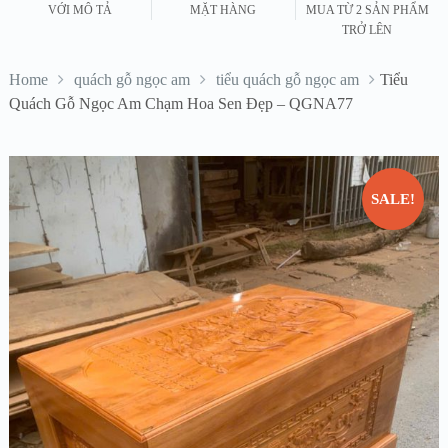
VỚI MÔ TẢ
MẶT HÀNG
MUA TỪ 2 SẢN PHẨM
TRỞ LÊN
Home
quách gỗ ngọc am
tiểu quách gỗ ngọc am
Tiểu
Quách Gỗ Ngọc Am Chạm Hoa Sen Đẹp – QGNA77
SALE!