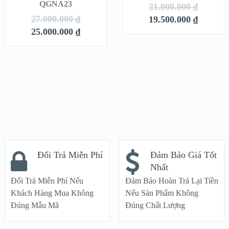
QGNA23
21.000.000
₫
VIEW DETAILS
VIEW DETAILS
27.000.000
₫
19.500.000
₫
25.000.000
₫
Đổi Trả Miễn Phí
Đảm Bảo Giá Tốt
Nhất
Đổi Trả Miễn Phí Nếu
Đảm Bảo Hoàn Trả Lại Tiền
Khách Hàng Mua Không
Nếu Sản Phẩm Không
Đúng Mẫu Mã
Đúng Chất Lượng