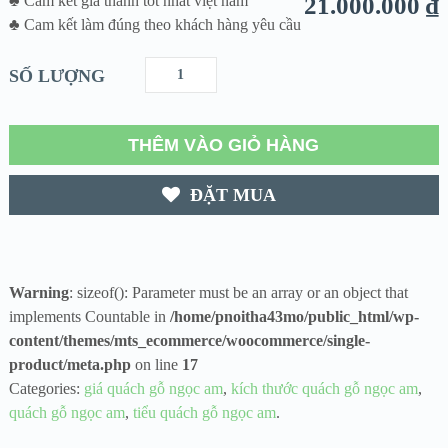
♣ Cam kết giá thành tốt nhất việt nam
21.000.000
₫
♣ Cam kết làm đúng theo khách hàng yêu cầu
SỐ LƯỢNG
THÊM VÀO GIỎ HÀNG
ĐẶT MUA
Warning
: sizeof(): Parameter must be an array or an object that
implements Countable in
/home/pnoitha43mo/public_html/wp-
content/themes/mts_ecommerce/woocommerce/single-
product/meta.php
on line
17
Categories:
giá quách gỗ ngọc am
,
kích thước quách gỗ ngọc am
,
quách gỗ ngọc am
,
tiểu quách gỗ ngọc am
.