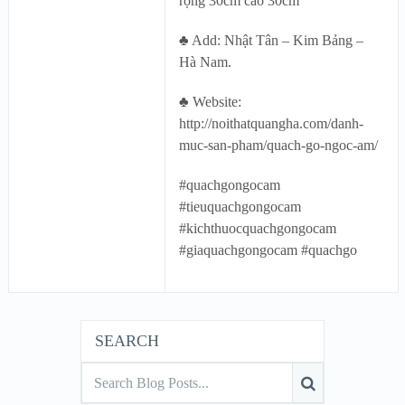
rộng 30cm cao 30cm
♣ Add: Nhật Tân – Kim Bảng –
Hà Nam.
♣ Website:
http://noithatquangha.com/danh-
muc-san-pham/quach-go-ngoc-am/
#quachgongocam
#tieuquachgongocam
#kichthuocquachgongocam
#giaquachgongocam #quachgo
SEARCH