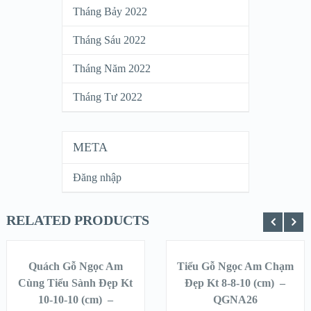
Tháng Bảy 2022
Tháng Sáu 2022
Tháng Năm 2022
Tháng Tư 2022
META
Đăng nhập
RELATED PRODUCTS
THÊM VÀO
THÊM VÀO
GIỎ HÀNG
GIỎ HÀNG
Quách Gỗ Ngọc Am
Tiểu Gỗ Ngọc Am Chạm
SALE!
SALE!
Cùng Tiểu Sành Đẹp Kt
Đẹp Kt 8-8-10 (cm) –
10-10-10 (cm) –
QUICK LOOK
QUICK LOOK
QGNA26