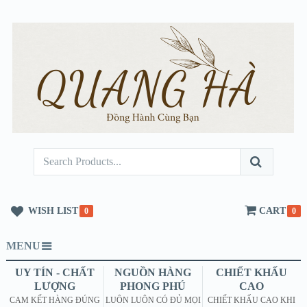
WISH LIST
CART
0
0
MENU
UY TÍN - CHẤT
NGUỒN HÀNG
CHIẾT KHẤU
LƯỢNG
PHONG PHÚ
CAO
CAM KẾT HÀNG ĐÚNG
LUÔN LUÔN CÓ ĐỦ MỌI
CHIẾT KHẤU CAO KHI