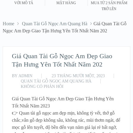
VỚI MÔ TẢ
MẶT HÀNG
MUA TỪ 2 SẢN PHẨM
TRỞ LÊN
Home
Quan Tài Gỗ Ngọc Am Quang Hà
Giá Quan Tài Gỗ
Ngọc Am Đẹp Giao Tận Hưng Yên Tốt Nhất Năm 202
Giá Quan Tài Gỗ Ngọc Am Đẹp Giao
Tận Hưng Yên Tốt Nhất Năm 202
BY
ADMIN
23 THÁNG MƯỜI MỘT, 2023
QUAN TÀI GỖ NGỌC AM QUANG HÀ
KHÔNG CÓ PHẢN HỒI
Giá Quan Tài Gỗ Ngọc Am Đẹp Giao Tận Hưng Yên
Tốt Nhất Năm 2023
👉 Quan tài gỗ ngọc am đẹp mịn, không tỳ vết, thớ gỗ
chắc,vân gỗ đẹp không sâu, không rác, mùi thơm ngát, để
mọc gỗ lên tuyết, độ bền đến vạn năm giá lại rẻ bất ngờ,