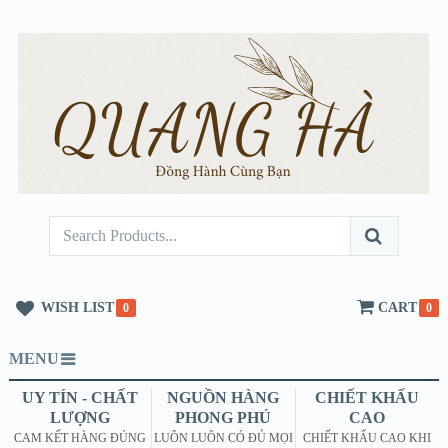
WISH LIST
CART
0
0
MENU
UY TÍN - CHẤT
NGUỒN HÀNG
CHIẾT KHẤU
LƯỢNG
PHONG PHÚ
CAO
CAM KẾT HÀNG ĐÚNG
LUÔN LUÔN CÓ ĐỦ MỌI
CHIẾT KHẤU CAO KHI