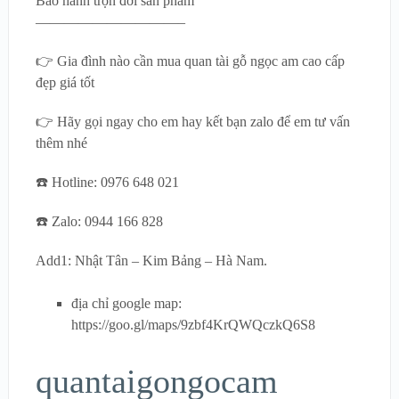
Bảo hành trọn đời sản phẩm
——————————–
👉 Gia đình nào cần mua quan tài gỗ ngọc am cao cấp
đẹp giá tốt
👉 Hãy gọi ngay cho em hay kết bạn zalo để em tư vấn
thêm nhé
☎️ Hotline: 0976 648 021
☎️ Zalo: 0944 166 828
Add1: Nhật Tân – Kim Bảng – Hà Nam.
địa chỉ google map:
https://goo.gl/maps/9zbf4KrQWQczkQ6S8
quantaigongocam