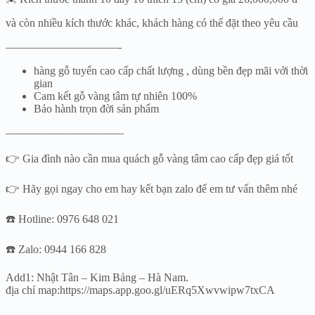
và còn nhiều kích thước khác, khách hàng có thể đặt theo yêu cầu
——————————-
hàng gỗ tuyển cao cấp chất lượng , dùng bền đẹp mãi với thời
gian
Cam kết gỗ vàng tâm tự nhiên 100%
Bảo hành trọn đời sản phẩm
——————————–
👉 Gia đình nào cần mua quách gỗ vàng tâm cao cấp đẹp giá tốt
👉 Hãy gọi ngay cho em hay kết bạn zalo để em tư vấn thêm nhé
☎️ Hotline: 0976 648 021
☎️ Zalo: 0944 166 828
Add1: Nhật Tân – Kim Bảng – Hà Nam.
địa chỉ map:https://maps.app.goo.gl/uERq5Xwvwipw7txCA