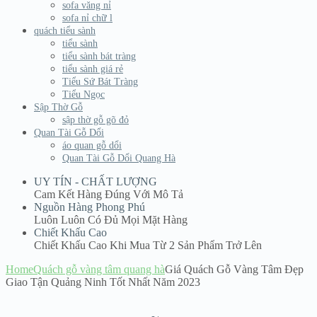
sofa văng nỉ
sofa nỉ chữ l
quách tiểu sành
tiểu sành
tiểu sành bát tràng
tiểu sành giá rẻ
Tiểu Sứ Bát Tràng
Tiểu Ngọc
Sập Thờ Gỗ
sập thờ gỗ gõ đỏ
Quan Tài Gỗ Dổi
áo quan gỗ dổi
Quan Tài Gỗ Dổi Quang Hà
UY TÍN - CHẤT LƯỢNG
Cam Kết Hàng Đúng Với Mô Tả
Nguồn Hàng Phong Phú
Luôn Luôn Có Đủ Mọi Mặt Hàng
Chiết Khấu Cao
Chiết Khấu Cao Khi Mua Từ 2 Sản Phẩm Trở Lên
Home
Quách gỗ vàng tâm quang hà
Giá Quách Gỗ Vàng Tâm Đẹp
Giao Tận Quảng Ninh Tốt Nhất Năm 2023