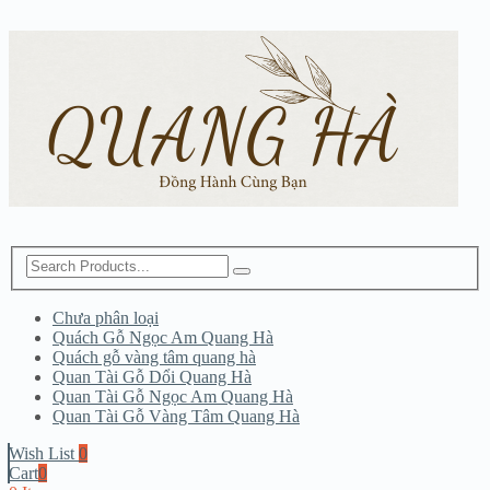
Chưa phân loại
Quách Gỗ Ngọc Am Quang Hà
Quách gỗ vàng tâm quang hà
Quan Tài Gỗ Dổi Quang Hà
Quan Tài Gỗ Ngọc Am Quang Hà
Quan Tài Gỗ Vàng Tâm Quang Hà
Wish List
0
Cart
0