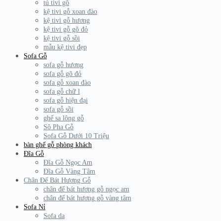
tủ tivi gỗ
kệ tivi gỗ xoan đào
kệ tivi gỗ hương
kệ tivi gỗ gõ đỏ
kệ tivi gỗ sồi
mẫu kệ tivi đẹp
Sofa Gỗ
sofa gỗ hương
sofa gỗ gõ đỏ
sofa gỗ xoan đào
sofa gỗ chữ l
sofa gỗ hiện đại
sofa gỗ sồi
ghế sa lông gỗ
Sô Pha Gỗ
Sofa Gỗ Dưới 10 Triệu
bàn ghế gỗ phòng khách
Đĩa Gỗ
Đĩa Gỗ Ngọc Am
Đĩa Gỗ Vàng Tâm
Chân Đế Bát Hương Gỗ
chân đế bát hương gỗ ngọc am
chân đế bát hương gỗ vàng tâm
Sofa Nỉ
Sofa da