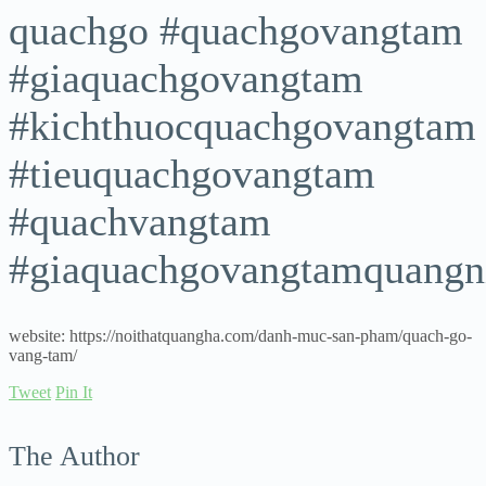
quachgo #quachgovangtam
#giaquachgovangtam
#kichthuocquachgovangtam
#tieuquachgovangtam
#quachvangtam
#giaquachgovangtamquangn
website: https://noithatquangha.com/danh-muc-san-pham/quach-go-
vang-tam/
Tweet
Pin It
The Author