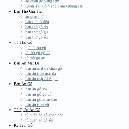
áo quan gỗ vàng tâm
Quan Tài Gỗ Vàng Tâm Quang Hà
Bàn Thờ Gia Tiên
án gian thờ
bàn thờ tổ tiên
bàn thờ gõ đỏ
bàn thờ gỗ gụ
bàn thờ gỗ sồi
Tủ Thờ Gỗ
giá tủ thờ gỗ
tủ thờ gỗ gõ đỏ
tủ thờ gỗ gụ
Bàn Ăn Mặt Đá
bàn ăn mặt đá chân gỗ
bàn ăn tròn mặt đá
bàn ăn mặt đá 6 ghế
Bàn Ăn Gỗ
bàn ăn gỗ sồi
bàn ăn gỗ gõ đỏ
bàn ăn gỗ xoan đào
bàn ăn tròn gỗ
Tủ Quần Áo Gỗ
tủ quần áo gỗ xoan đào
tủ quần áo gỗ sồi
Kệ Tivi Gỗ