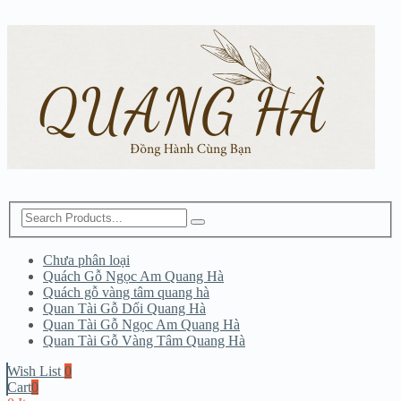
Chưa phân loại
Quách Gỗ Ngọc Am Quang Hà
Quách gỗ vàng tâm quang hà
Quan Tài Gỗ Dổi Quang Hà
Quan Tài Gỗ Ngọc Am Quang Hà
Quan Tài Gỗ Vàng Tâm Quang Hà
Wish List
0
Cart
0