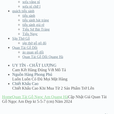
sofa văng nỉ
sofa nỉ chữ l
quách tiểu sành
tiểu sành
tiểu sành bát tràng
tiểu sành giá rẻ
Tiểu Sứ Bát Tràng
Tiểu Ngọc
Sập Thờ Gỗ
sập thờ gỗ gõ đỏ
Quan Tài Gỗ Dổi
áo quan gỗ dổi
Quan Tài Gỗ Dổi Quang Hà
UY TÍN - CHẤT LƯỢNG
Cam Kết Hàng Đúng Với Mô Tả
Nguồn Hàng Phong Phú
Luôn Luôn Có Đủ Mọi Mặt Hàng
Chiết Khấu Cao
Chiết Khấu Cao Khi Mua Từ 2 Sản Phẩm Trở Lên
Home
Quan Tài Gỗ Ngọc Am Quang Hà
Cập Nhật Giá Quan Tài
Gỗ Ngọc Am Đẹp kt 5-5-7 (cm) Năm 2024