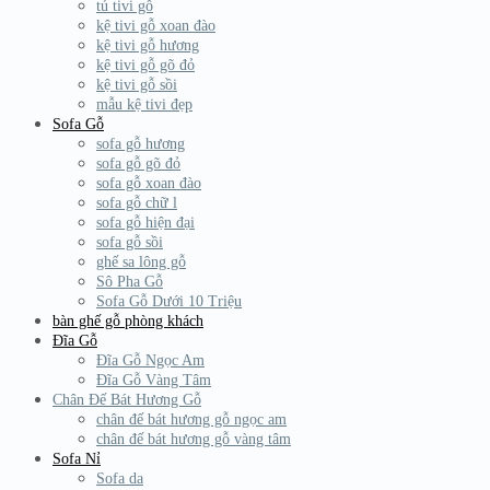
tủ tivi gỗ
kệ tivi gỗ xoan đào
kệ tivi gỗ hương
kệ tivi gỗ gõ đỏ
kệ tivi gỗ sồi
mẫu kệ tivi đẹp
Sofa Gỗ
sofa gỗ hương
sofa gỗ gõ đỏ
sofa gỗ xoan đào
sofa gỗ chữ l
sofa gỗ hiện đại
sofa gỗ sồi
ghế sa lông gỗ
Sô Pha Gỗ
Sofa Gỗ Dưới 10 Triệu
bàn ghế gỗ phòng khách
Đĩa Gỗ
Đĩa Gỗ Ngọc Am
Đĩa Gỗ Vàng Tâm
Chân Đế Bát Hương Gỗ
chân đế bát hương gỗ ngọc am
chân đế bát hương gỗ vàng tâm
Sofa Nỉ
Sofa da