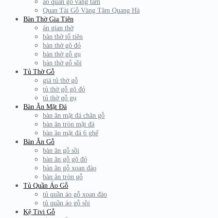
áo quan gỗ vàng tâm
Quan Tài Gỗ Vàng Tâm Quang Hà
Bàn Thờ Gia Tiên
án gian thờ
bàn thờ tổ tiên
bàn thờ gõ đỏ
bàn thờ gỗ gụ
bàn thờ gỗ sồi
Tủ Thờ Gỗ
giá tủ thờ gỗ
tủ thờ gỗ gõ đỏ
tủ thờ gỗ gụ
Bàn Ăn Mặt Đá
bàn ăn mặt đá chân gỗ
bàn ăn tròn mặt đá
bàn ăn mặt đá 6 ghế
Bàn Ăn Gỗ
bàn ăn gỗ sồi
bàn ăn gỗ gõ đỏ
bàn ăn gỗ xoan đào
bàn ăn tròn gỗ
Tủ Quần Áo Gỗ
tủ quần áo gỗ xoan đào
tủ quần áo gỗ sồi
Kệ Tivi Gỗ