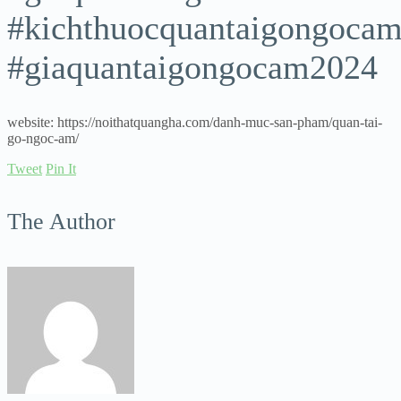
#kichthuocquantaigongoca
#giaquantaigongocam2024
website: https://noithatquangha.com/danh-muc-san-pham/quan-tai-
go-ngoc-am/
Tweet
Pin It
The Author