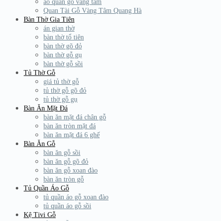
áo quan gỗ vàng tâm
Quan Tài Gỗ Vàng Tâm Quang Hà
Bàn Thờ Gia Tiên
án gian thờ
bàn thờ tổ tiên
bàn thờ gõ đỏ
bàn thờ gỗ gụ
bàn thờ gỗ sồi
Tủ Thờ Gỗ
giá tủ thờ gỗ
tủ thờ gỗ gõ đỏ
tủ thờ gỗ gụ
Bàn Ăn Mặt Đá
bàn ăn mặt đá chân gỗ
bàn ăn tròn mặt đá
bàn ăn mặt đá 6 ghế
Bàn Ăn Gỗ
bàn ăn gỗ sồi
bàn ăn gỗ gõ đỏ
bàn ăn gỗ xoan đào
bàn ăn tròn gỗ
Tủ Quần Áo Gỗ
tủ quần áo gỗ xoan đào
tủ quần áo gỗ sồi
Kệ Tivi Gỗ