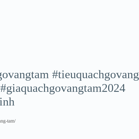
govangtam #tieuquachgovan
 #giaquachgovangtam2024
inh
ang-tam/