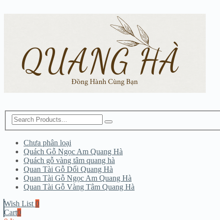
Chưa phân loại
Quách Gỗ Ngọc Am Quang Hà
Quách gỗ vàng tâm quang hà
Quan Tài Gỗ Dổi Quang Hà
Quan Tài Gỗ Ngọc Am Quang Hà
Quan Tài Gỗ Vàng Tâm Quang Hà
Wish List
0
Cart
0