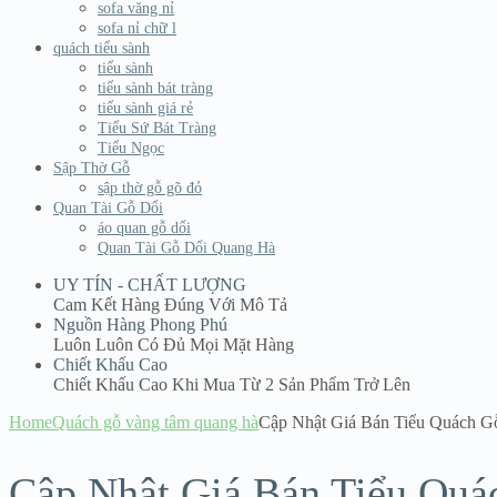
sofa văng nỉ
sofa nỉ chữ l
quách tiểu sành
tiểu sành
tiểu sành bát tràng
tiểu sành giá rẻ
Tiểu Sứ Bát Tràng
Tiểu Ngọc
Sập Thờ Gỗ
sập thờ gỗ gõ đỏ
Quan Tài Gỗ Dổi
áo quan gỗ dổi
Quan Tài Gỗ Dổi Quang Hà
UY TÍN - CHẤT LƯỢNG
Cam Kết Hàng Đúng Với Mô Tả
Nguồn Hàng Phong Phú
Luôn Luôn Có Đủ Mọi Mặt Hàng
Chiết Khấu Cao
Chiết Khấu Cao Khi Mua Từ 2 Sản Phẩm Trở Lên
Home
Quách gỗ vàng tâm quang hà
Cập Nhật Giá Bán Tiểu Quách 
Cập Nhật Giá Bán Tiểu Qu