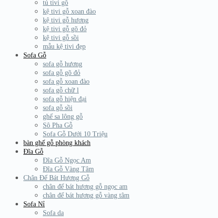
tủ tivi gỗ
kệ tivi gỗ xoan đào
kệ tivi gỗ hương
kệ tivi gỗ gõ đỏ
kệ tivi gỗ sồi
mẫu kệ tivi đẹp
Sofa Gỗ
sofa gỗ hương
sofa gỗ gõ đỏ
sofa gỗ xoan đào
sofa gỗ chữ l
sofa gỗ hiện đại
sofa gỗ sồi
ghế sa lông gỗ
Sô Pha Gỗ
Sofa Gỗ Dưới 10 Triệu
bàn ghế gỗ phòng khách
Đĩa Gỗ
Đĩa Gỗ Ngọc Am
Đĩa Gỗ Vàng Tâm
Chân Đế Bát Hương Gỗ
chân đế bát hương gỗ ngọc am
chân đế bát hương gỗ vàng tâm
Sofa Nỉ
Sofa da