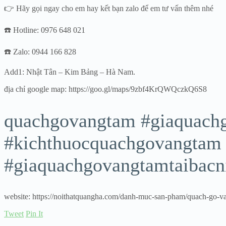
👉 Hãy gọi ngay cho em hay kết bạn zalo để em tư vấn thêm nhé
☎️ Hotline: 0976 648 021
☎️ Zalo: 0944 166 828
Add1: Nhật Tân – Kim Bảng – Hà Nam.
địa chỉ google map: https://goo.gl/maps/9zbf4KrQWQczkQ6S8
quachgovangtam #giaquach
#kichthuocquachgovangtam
#giaquachgovangtamtaibacn
website: https://noithatquangha.com/danh-muc-san-pham/quach-go-v
Tweet
Pin It