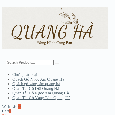
Chưa phân loại
Quách Gỗ Ngọc Am Quang Hà
Quách gỗ vàng tâm quang hà
Quan Tài Gỗ Dổi Quang Hà
Quan Tài Gỗ Ngọc Am Quang Hà
Quan Tài Gỗ Vàng Tâm Quang Hà
Wish List
0
Cart
0