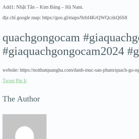
Add1: Nhật Tân – Kim Bảng – Hà Nam.
địa chỉ google map: https://goo.gl/maps/9zbf4KrQWQczkQ6S8
quachgongocam #giaquachg
#giaquachgongocam2024 #g
website: https://noithatquangha.com/danh-muc-san-pham/quach-go-n
Tweet
Pin It
The Author