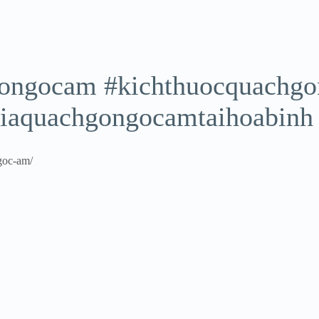
ongocam #kichthuocquachg
iaquachgongocamtaihoabinh
goc-am/