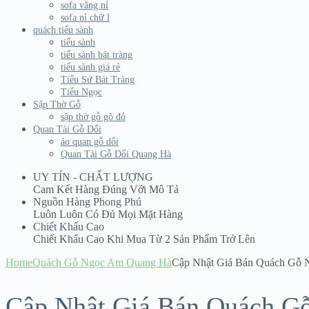
sofa văng nỉ
sofa nỉ chữ l
quách tiểu sành
tiểu sành
tiểu sành bát tràng
tiểu sành giá rẻ
Tiểu Sứ Bát Tràng
Tiểu Ngọc
Sập Thờ Gỗ
sập thờ gỗ gõ đỏ
Quan Tài Gỗ Dổi
áo quan gỗ dổi
Quan Tài Gỗ Dổi Quang Hà
UY TÍN - CHẤT LƯỢNG
Cam Kết Hàng Đúng Với Mô Tả
Nguồn Hàng Phong Phú
Luôn Luôn Có Đủ Mọi Mặt Hàng
Chiết Khấu Cao
Chiết Khấu Cao Khi Mua Từ 2 Sản Phẩm Trở Lên
Home
Quách Gỗ Ngọc Am Quang Hà
Cập Nhật Giá Bán Quách Gỗ 
Cập Nhật Giá Bán Quách G