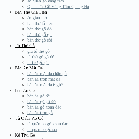
áo quan gỗ vàng tâm
Quan Tài Gỗ Vàng Tâm Quang Hà
Bàn Thờ Gia Tiên
án gian thờ
bàn thờ tổ tiên
bàn thờ gõ đỏ
bàn thờ gỗ gụ
bàn thờ gỗ sồi
Tủ Thờ Gỗ
giá tủ thờ gỗ
tủ thờ gỗ gõ đỏ
tủ thờ gỗ gụ
Bàn Ăn Mặt Đá
bàn ăn mặt đá chân gỗ
bàn ăn tròn mặt đá
bàn ăn mặt đá 6 ghế
Bàn Ăn Gỗ
bàn ăn gỗ sồi
bàn ăn gỗ gõ đỏ
bàn ăn gỗ xoan đào
bàn ăn tròn gỗ
Tủ Quần Áo Gỗ
tủ quần áo gỗ xoan đào
tủ quần áo gỗ sồi
Kệ Tivi Gỗ