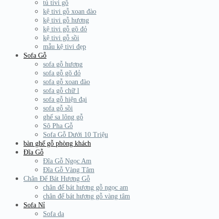
tủ tivi gỗ
kệ tivi gỗ xoan đào
kệ tivi gỗ hương
kệ tivi gỗ gõ đỏ
kệ tivi gỗ sồi
mẫu kệ tivi đẹp
Sofa Gỗ
sofa gỗ hương
sofa gỗ gõ đỏ
sofa gỗ xoan đào
sofa gỗ chữ l
sofa gỗ hiện đại
sofa gỗ sồi
ghế sa lông gỗ
Sô Pha Gỗ
Sofa Gỗ Dưới 10 Triệu
bàn ghế gỗ phòng khách
Đĩa Gỗ
Đĩa Gỗ Ngọc Am
Đĩa Gỗ Vàng Tâm
Chân Đế Bát Hương Gỗ
chân đế bát hương gỗ ngọc am
chân đế bát hương gỗ vàng tâm
Sofa Nỉ
Sofa da