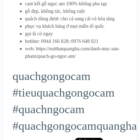
cam kết gỗ ngọc am 100% không pha tạp
gỗ đẹp, không rác, không ruột
quách dùng được cho cả sang cát và hỏa táng
phục vụ khách hàng ở mọi miền tổ quốc
gọi là có ngay
hotline: 0944 166 828; 0976 648 021
web: https://noithatquangha.com/danh-muc-san-
pham/quach-go-ngoc-am/
quachgongocam
#tieuquachgongocam
#quachngocam
#quachgongocamquangha