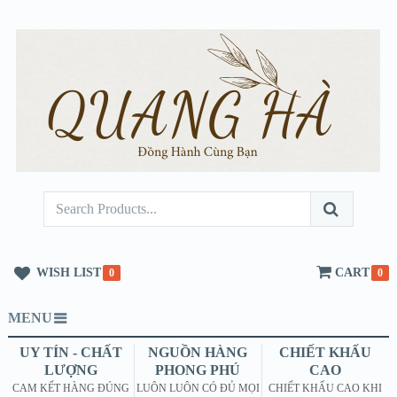
WISH LIST
CART
0
0
MENU
UY TÍN - CHẤT
NGUỒN HÀNG
CHIẾT KHẤU
LƯỢNG
PHONG PHÚ
CAO
CAM KẾT HÀNG ĐÚNG
LUÔN LUÔN CÓ ĐỦ MỌI
CHIẾT KHẤU CAO KHI