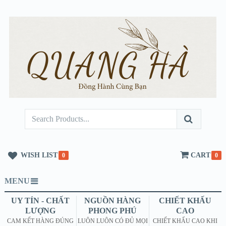
WISH LIST
CART
0
0
MENU
UY TÍN - CHẤT
NGUỒN HÀNG
CHIẾT KHẤU
LƯỢNG
PHONG PHÚ
CAO
CAM KẾT HÀNG ĐÚNG
LUÔN LUÔN CÓ ĐỦ MỌI
CHIẾT KHẤU CAO KHI