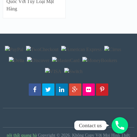
Quốc Với Tùy Loại Mặt
Hàng
Gọi Ngay!
Contact us
nội thất quang hà
Copyright © 2026.
Không Copy Với Mọi Hình Thức