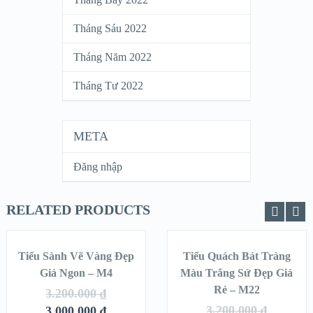
Tháng Sáu 2022
Tháng Năm 2022
Tháng Tư 2022
META
Đăng nhập
RELATED PRODUCTS
THÊM VÀO
THÊM VÀO
GIỎ HÀNG
GIỎ HÀNG
Tiểu Sành Vẽ Vàng Đẹp
Tiểu Quách Bát Tràng
SALE!
SALE!
Giá Ngon – M4
Màu Trắng Sứ Đẹp Giá
QUICK LOOK
QUICK LOOK
Rẻ – M22
3.200.000
₫
3.200.000
₫
3.000.000
₫