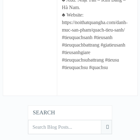
Hà Nam.
♣ Website:
https://noithatquangha.com/danh-
muc-san-pham/quach-tieu-sanh/
#tieuquachsanh #tieusanh
#tieuquachbattrang #giatieusanh
#tieusanhgiare
#tieuquachsubattrang #tieusu
#tieuquachsu #quachsu
SEARCH