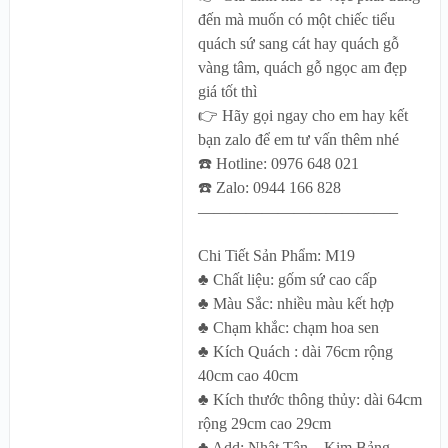
đến mà muốn có một chiếc tiểu
quách sứ sang cát hay quách gỗ
vàng tâm, quách gỗ ngọc am đẹp
giá tốt thì
👉 Hãy gọi ngay cho em hay kết
bạn zalo để em tư vấn thêm nhé
☎️ Hotline: 0976 648 021
☎️ Zalo: 0944 166 828
————————————–
Chi Tiết Sản Phẩm: M19
♣ Chất liệu: gốm sứ cao cấp
♣ Màu Sắc: nhiều màu kết hợp
♣ Chạm khắc: chạm hoa sen
♣ Kích Quách : dài 76cm rộng
40cm cao 40cm
♣ Kích thước thông thủy: dài 64cm
rộng 29cm cao 29cm
♣ Add: Nhật Tân – Kim Bảng –