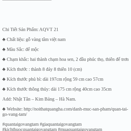
Chi Tiết Sản Phẩm: AQVT 21
♣ Chất liệu: gỗ vàng tâm việt nam
♣ Màu Sắc: để mộc
♣ Chạm khắc: hai thành chạm hoa sen, 2 đầu phúc thọ, thiên để trơn
♣ Kích thước : thành 8 đáy 8 thiên 10 (cm)
♣ Kích thước phủ bì: dài 197cm rộng 59 cm cao 57cm
♣ Kích thước thông thủy: dài 175 cm rộng 40cm cao 35cm
Add: Nhật Tân – Kim Bảng – Hà Nam.
♣ Website: http://noithatquangha.com/danh-muc-san-pham/quan-tai-
go-vang-tam/
#quantaigovangtam #giaquantaigovangtam
#kichthuocquantaigovangtam #muaquantaigovangtam