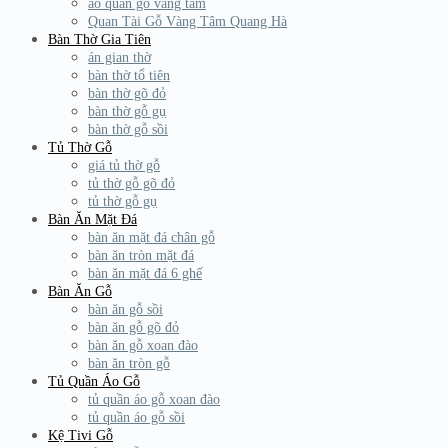
áo quan gỗ vàng tâm
Quan Tài Gỗ Vàng Tâm Quang Hà
Bàn Thờ Gia Tiên
án gian thờ
bàn thờ tổ tiên
bàn thờ gõ đỏ
bàn thờ gỗ gụ
bàn thờ gỗ sồi
Tủ Thờ Gỗ
giá tủ thờ gỗ
tủ thờ gỗ gõ đỏ
tủ thờ gỗ gụ
Bàn Ăn Mặt Đá
bàn ăn mặt đá chân gỗ
bàn ăn tròn mặt đá
bàn ăn mặt đá 6 ghế
Bàn Ăn Gỗ
bàn ăn gỗ sồi
bàn ăn gỗ gõ đỏ
bàn ăn gỗ xoan đào
bàn ăn tròn gỗ
Tủ Quần Áo Gỗ
tủ quần áo gỗ xoan đào
tủ quần áo gỗ sồi
Kệ Tivi Gỗ