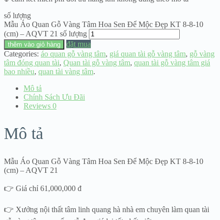
số lượng
Mẫu Áo Quan Gỗ Vàng Tâm Hoa Sen Để Mộc Đẹp KT 8-8-10
(cm) – AQVT 21 số lượng
đặt mua
thêm vào giỏ hàng
Categories:
áo quan gỗ vàng tâm
,
giá quan tài gỗ vàng tâm
,
gỗ vàng
tâm đóng quan tài
,
Quan tài gỗ vàng tâm
,
quan tài gỗ vàng tâm giá
bao nhiều
,
quan tài vàng tâm
.
Mô tả
Chính Sách Ưu Đãi
Reviews
0
Mô tả
Mẫu Áo Quan Gỗ Vàng Tâm Hoa Sen Để Mộc Đẹp KT 8-8-10
(cm) – AQVT 21
👉 Giá chỉ 61,000,000 đ
👉 Xưởng nội thất tâm linh quang hà nhà em chuyên làm quan tài