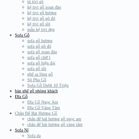
tủ tivi gỗ
kệ tivi gỗ xoan đào
kệ tivi gỗ hương
kệ tivi gỗ gõ đỏ
kệ tivi gỗ sồi
mẫu kệ tivi đẹp
Sofa Gỗ
sofa gỗ hương
sofa gỗ gõ đỏ
sofa gỗ xoan đào
sofa gỗ chữ l
sofa gỗ hiện đại
sofa gỗ sồi
ghế sa lông gỗ
Sô Pha Gỗ
Sofa Gỗ Dưới 10 Triệu
bàn ghế gỗ phòng khách
Đĩa Gỗ
Đĩa Gỗ Ngọc Am
Đĩa Gỗ Vàng Tâm
Chân Đế Bát Hương Gỗ
chân đế bát hương gỗ ngọc am
chân đế bát hương gỗ vàng tâm
Sofa Nỉ
Sofa da