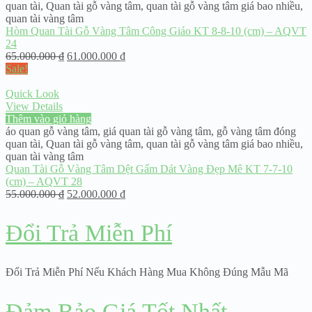
quan tài
,
Quan tài gỗ vàng tâm
,
quan tài gỗ vàng tâm giá bao nhiều
,
quan tài vàng tâm
Hòm Quan Tài Gỗ Vàng Tâm Công Giáo KT 8-8-10 (cm) – AQVT
24
65.000.000
₫
61.000.000
₫
Sale!
Quick Look
View Details
Thêm vào giỏ hàng
áo quan gỗ vàng tâm
,
giá quan tài gỗ vàng tâm
,
gỗ vàng tâm đóng
quan tài
,
Quan tài gỗ vàng tâm
,
quan tài gỗ vàng tâm giá bao nhiều
,
quan tài vàng tâm
Quan Tài Gỗ Vàng Tâm Dệt Gấm Dát Vàng Đẹp Mê KT 7-7-10
(cm) – AQVT 28
55.000.000
₫
52.000.000
₫
Đổi Trả Miễn Phí
Đổi Trả Miễn Phí Nếu Khách Hàng Mua Không Đúng Mẫu Mã
Đảm Bảo Giá Tốt Nhất