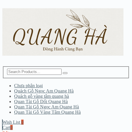
Chưa phân loại
Quách Gỗ Ngọc Am Quang Hà
Quách gỗ vàng tâm quang hà
Quan Tài Gỗ Dổi Quang Hà
Quan Tài Gỗ Ngọc Am Quang Hà
Quan Tài Gỗ Vàng Tâm Quang Hà
Wish List
0
Cart
0