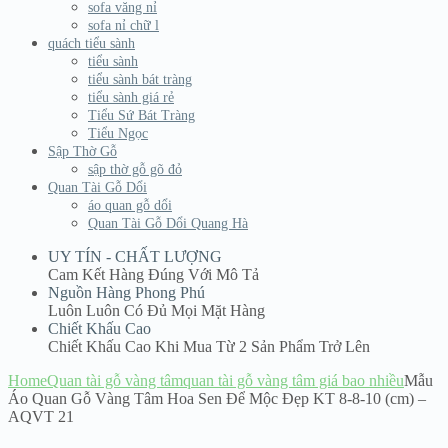
sofa văng nỉ
sofa nỉ chữ l
quách tiểu sành
tiểu sành
tiểu sành bát tràng
tiểu sành giá rẻ
Tiểu Sứ Bát Tràng
Tiểu Ngọc
Sập Thờ Gỗ
sập thờ gỗ gõ đỏ
Quan Tài Gỗ Dổi
áo quan gỗ dổi
Quan Tài Gỗ Dổi Quang Hà
UY TÍN - CHẤT LƯỢNG
Cam Kết Hàng Đúng Với Mô Tả
Nguồn Hàng Phong Phú
Luôn Luôn Có Đủ Mọi Mặt Hàng
Chiết Khấu Cao
Chiết Khấu Cao Khi Mua Từ 2 Sản Phẩm Trở Lên
Home
Quan tài gỗ vàng tâm
quan tài gỗ vàng tâm giá bao nhiều
Mẫu
Áo Quan Gỗ Vàng Tâm Hoa Sen Để Mộc Đẹp KT 8-8-10 (cm) –
AQVT 21