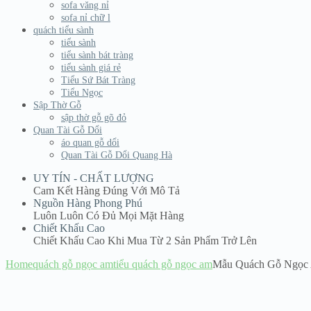
sofa văng nỉ
sofa nỉ chữ l
quách tiểu sành
tiểu sành
tiểu sành bát tràng
tiểu sành giá rẻ
Tiểu Sứ Bát Tràng
Tiểu Ngọc
Sập Thờ Gỗ
sập thờ gỗ gõ đỏ
Quan Tài Gỗ Dổi
áo quan gỗ dổi
Quan Tài Gỗ Dổi Quang Hà
UY TÍN - CHẤT LƯỢNG
Cam Kết Hàng Đúng Với Mô Tả
Nguồn Hàng Phong Phú
Luôn Luôn Có Đủ Mọi Mặt Hàng
Chiết Khấu Cao
Chiết Khấu Cao Khi Mua Từ 2 Sản Phẩm Trở Lên
Home
quách gỗ ngọc am
tiểu quách gỗ ngọc am
Mẫu Quách Gỗ Ngọc 
Sale!