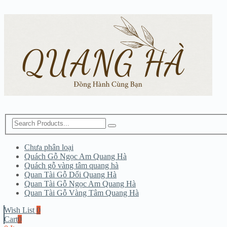
Chưa phân loại
Quách Gỗ Ngọc Am Quang Hà
Quách gỗ vàng tâm quang hà
Quan Tài Gỗ Dổi Quang Hà
Quan Tài Gỗ Ngọc Am Quang Hà
Quan Tài Gỗ Vàng Tâm Quang Hà
Wish List
0
Cart
0