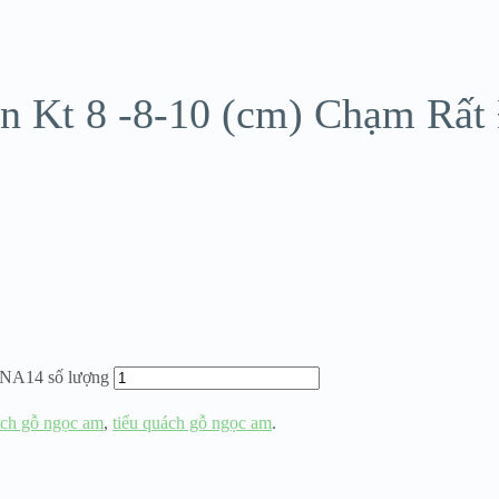
n Kt 8 -8-10 (cm) Chạm Rấ
NA14 số lượng
ch gỗ ngọc am
,
tiểu quách gỗ ngọc am
.