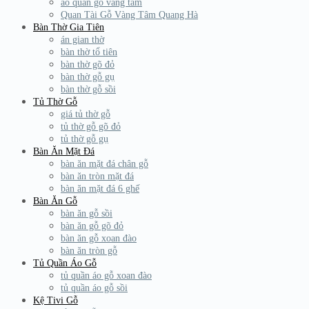
áo quan gỗ vàng tâm
Quan Tài Gỗ Vàng Tâm Quang Hà
Bàn Thờ Gia Tiên
án gian thờ
bàn thờ tổ tiên
bàn thờ gõ đỏ
bàn thờ gỗ gụ
bàn thờ gỗ sồi
Tủ Thờ Gỗ
giá tủ thờ gỗ
tủ thờ gỗ gõ đỏ
tủ thờ gỗ gụ
Bàn Ăn Mặt Đá
bàn ăn mặt đá chân gỗ
bàn ăn tròn mặt đá
bàn ăn mặt đá 6 ghế
Bàn Ăn Gỗ
bàn ăn gỗ sồi
bàn ăn gỗ gõ đỏ
bàn ăn gỗ xoan đào
bàn ăn tròn gỗ
Tủ Quần Áo Gỗ
tủ quần áo gỗ xoan đào
tủ quần áo gỗ sồi
Kệ Tivi Gỗ