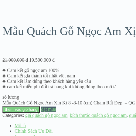
Mẫu Quách Gỗ Ngọc Am Xị
21.000.000
₫
19.500.000
₫
♣ Cam kết gỗ ngọc am 100%
♣ Cam kết giá thành tốt nhất việt nam
♣ Cam kết làm đúng theo khách hàng yêu cầu
♣ cam kết miễn phí đổi trả hàng khi không đúng theo mô tả
số lượng
Mẫu Quách Gỗ Ngọc Am Xịn Kt 8 -8-10 (cm) Chạm Rất Đẹp – QG
đặt mua
thêm vào giỏ hàng
Categories:
giá quách gỗ ngọc am
,
kích thước quách gỗ ngọc am
,
quá
Mô tả
Chính Sách Ưu Đãi