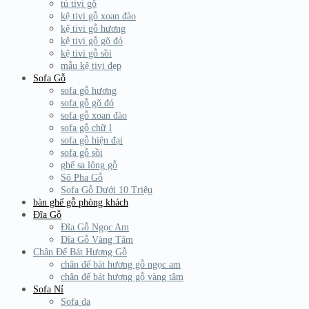
tủ tivi gỗ
kệ tivi gỗ xoan đào
kệ tivi gỗ hương
kệ tivi gỗ gõ đỏ
kệ tivi gỗ sồi
mẫu kệ tivi đẹp
Sofa Gỗ
sofa gỗ hương
sofa gỗ gõ đỏ
sofa gỗ xoan đào
sofa gỗ chữ l
sofa gỗ hiện đại
sofa gỗ sồi
ghế sa lông gỗ
Sô Pha Gỗ
Sofa Gỗ Dưới 10 Triệu
bàn ghế gỗ phòng khách
Đĩa Gỗ
Đĩa Gỗ Ngọc Am
Đĩa Gỗ Vàng Tâm
Chân Đế Bát Hương Gỗ
chân đế bát hương gỗ ngọc am
chân đế bát hương gỗ vàng tâm
Sofa Nỉ
Sofa da