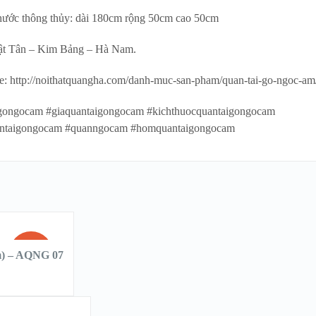
hước thông thủy: dài 180cm rộng 50cm cao 50cm
ật Tân – Kim Bảng – Hà Nam.
e: http://noithatquangha.com/danh-muc-san-pham/quan-tai-go-ngoc-am
gongocam #giaquantaigongocam #kichthuocquantaigongocam
ntaigongocam #quanngocam #homquantaigongocam
SALE!
m) – AQNG 07