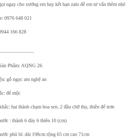
ọi ngay cho xưởng em hay kết bạn zalo để em tư vấn thêm nhé
ne: 0976 648 021
 0944 166 828
———————–
t Sản Phẩm: AQNG 26
iệu: gỗ ngọc am nghệ an
ắc: để mộc
hắc: hai thành chạm hoa sen, 2 đầu chữ thọ, thiên để trơn
ước : thành 6 đáy 6 thiên 10 (cm)
hước phủ bì: dài 198cm rộng 65 cm cao 71cm