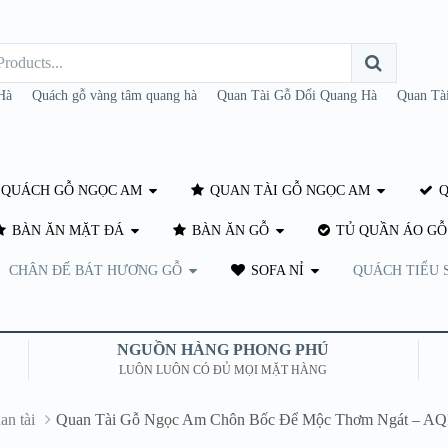
Hà
Quách gỗ vàng tâm quang hà
Quan Tài Gỗ Dổi Quang Hà
Quan Tà
QUÁCH GỖ NGỌC AM
QUAN TÀI GỖ NGỌC AM
Q
BÀN ĂN MẶT ĐÁ
BÀN ĂN GỖ
TỦ QUẦN ÁO GỖ
CHÂN ĐẾ BÁT HƯƠNG GỖ
SOFA NỈ
QUÁCH TIỂU 
NGUỒN HÀNG PHONG PHÚ
LUÔN LUÔN CÓ ĐỦ MỌI MẶT HÀNG
an tài
Quan Tài Gỗ Ngọc Am Chôn Bốc Để Mộc Thơm Ngát – A