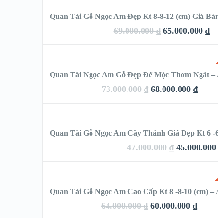
Quan Tài Gỗ Ngọc Am Đẹp Kt 8-8-12 (cm) Giá Bá
VIEW DETAILS
69.000.000
₫
65.000.000
₫
QUICK LOOK
THÊM VÀO GIỎ HÀNG
Quan Tài Ngọc Am Gỗ Đẹp Để Mộc Thơm Ngát –
VIEW DETAILS
73.000.000
₫
68.000.000
₫
QUICK LOOK
THÊM VÀO GIỎ HÀNG
Quan Tài Gỗ Ngọc Am Cây Thánh Giá Đẹp Kt 6 -6
VIEW DETAILS
47.000.000
₫
45.000.00
QUICK LOOK
THÊM VÀO GIỎ HÀNG
Quan Tài Gỗ Ngọc Am Cao Cấp Kt 8 -8-10 (cm) 
VIEW DETAILS
64.000.000
₫
60.000.000
₫