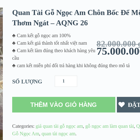
Quan Tài Gỗ Ngọc Am Chôn Bốc Để M
Thơm Ngát – AQNG 26
♣ Cam kết gỗ ngọc am 100%
82.000.000
♣ Cam kết giá thành tốt nhất việt nam
75.000.0
♣ Cam kết làm đúng theo khách hàng yêu
cầu
♣ cam kết miễn phí đổi trả hàng khi không đúng theo mô tả
SỐ LƯỢNG
THÊM VÀO GIỎ HÀNG
ĐẶ
Categories:
giá quan tài gỗ ngọc am
,
gỗ ngọc am làm quan tài
,
Q
Gỗ Ngọc Am
,
quan tài ngọc am
.