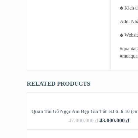
♣ Kích t
Add: Nh
♣ Websit
#quantai
#muaqua
RELATED PRODUCTS
THÊM VÀO GIỎ HÀNG
Quan Tài Gỗ Ngọc Am Đẹp Giá Tốt Kt 6 -6-10 (c
47.000.000
₫
43.000.000
₫
QUICK LOOK
THÊM VÀO GIỎ HÀNG