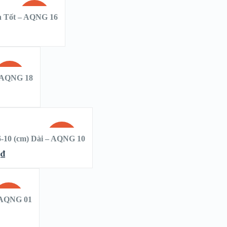
SALE!
n Tốt – AQNG 16
SALE!
 AQNG 18
SALE!
-10 (cm) Dài – AQNG 10
0
₫
SALE!
– AQNG 01