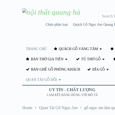
Chưa phân loại
Quách Gỗ Ngọc Am Quang 
TRANG CHỦ
QUÁCH GỖ VÀNG TÂM
BÀN THỜ GIA TIÊN
TỦ THỜ GỖ
BÀN GHẾ GỖ PHÒNG KHÁCH
ĐĨA GỖ
QUAN TÀI GỖ DỔI
UY TÍN - CHẤT LƯỢNG
CAM KẾT HÀNG ĐÚNG VỚI MÔ TẢ
Home
Quan Tài Gỗ Ngọc Am
gỗ ngọc am làm qu