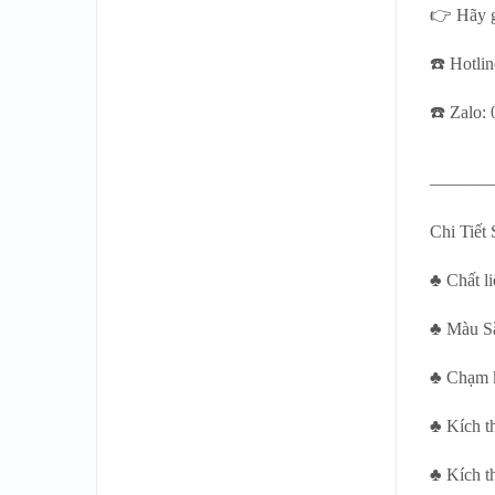
👉 Hãy g
☎️ Hotli
☎️ Zalo:
———
Chi Tiế
♣ Chất l
♣ Màu S
♣ Chạm k
♣ Kích th
♣ Kích t