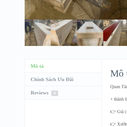
Mô tả
Mô 
Chính Sách Ưu Đãi
Quan Tà
Reviews
0
+ thành 
👉 Giá c
👉 Xưởng