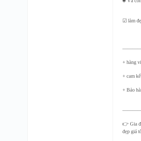
♣ Và còn
☑ làm đẹ
———
+ hàng vi
+ cam kế
+ Bảo hà
———
👉 Gia đ
đẹp giá tố