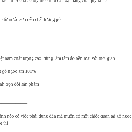
 kích thước khác tùy theo nhu cầu đặt hàng của quý khác
p từ nước sơn đến chất lượng gỗ
———————–
ệt nam chất lượng cao, dùng làm tấm áo bền mãi với thời gian
t gỗ ngọc am 100%
nh trọn đời sản phẩm
——————–
ình nào có việc phải dùng đến mà muốn có một chiếc quan tài gỗ ngọ
t thì