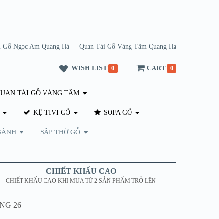
i Gỗ Ngọc Am Quang Hà
Quan Tài Gỗ Vàng Tâm Quang Hà
WISH LIST
CART
0
0
UAN TÀI GỖ VÀNG TÂM
KỆ TIVI GỖ
SOFA GỖ
SÀNH
SẬP THỜ GỖ
CHIẾT KHẤU CAO
CHIẾT KHẤU CAO KHI MUA TỪ 2 SẢN PHẨM TRỞ LÊN
QNG 26