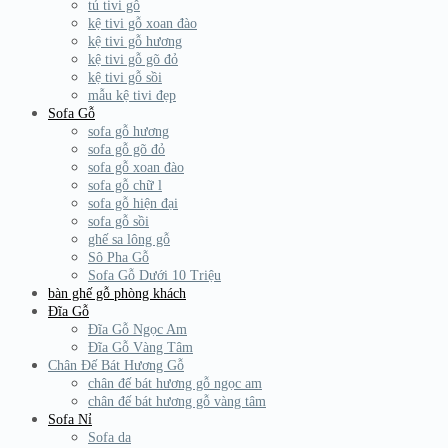
tủ tivi gỗ
kệ tivi gỗ xoan đào
kệ tivi gỗ hương
kệ tivi gỗ gõ đỏ
kệ tivi gỗ sồi
mẫu kệ tivi đẹp
Sofa Gỗ
sofa gỗ hương
sofa gỗ gõ đỏ
sofa gỗ xoan đào
sofa gỗ chữ l
sofa gỗ hiện đại
sofa gỗ sồi
ghế sa lông gỗ
Sô Pha Gỗ
Sofa Gỗ Dưới 10 Triệu
bàn ghế gỗ phòng khách
Đĩa Gỗ
Đĩa Gỗ Ngọc Am
Đĩa Gỗ Vàng Tâm
Chân Đế Bát Hương Gỗ
chân đế bát hương gỗ ngọc am
chân đế bát hương gỗ vàng tâm
Sofa Nỉ
Sofa da