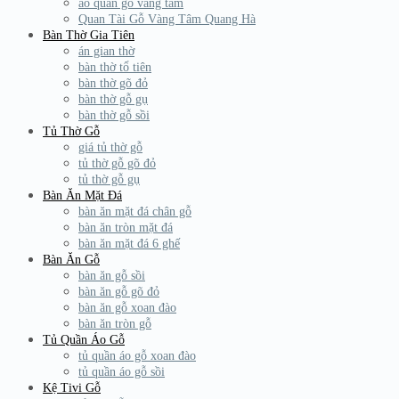
áo quan gỗ vàng tâm
Quan Tài Gỗ Vàng Tâm Quang Hà
Bàn Thờ Gia Tiên
án gian thờ
bàn thờ tổ tiên
bàn thờ gõ đỏ
bàn thờ gỗ gụ
bàn thờ gỗ sồi
Tủ Thờ Gỗ
giá tủ thờ gỗ
tủ thờ gỗ gõ đỏ
tủ thờ gỗ gụ
Bàn Ăn Mặt Đá
bàn ăn mặt đá chân gỗ
bàn ăn tròn mặt đá
bàn ăn mặt đá 6 ghế
Bàn Ăn Gỗ
bàn ăn gỗ sồi
bàn ăn gỗ gõ đỏ
bàn ăn gỗ xoan đào
bàn ăn tròn gỗ
Tủ Quần Áo Gỗ
tủ quần áo gỗ xoan đào
tủ quần áo gỗ sồi
Kệ Tivi Gỗ