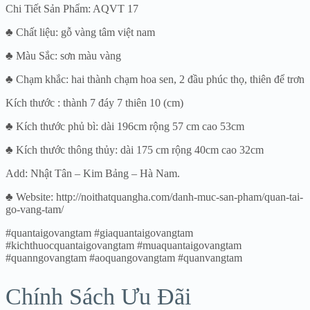
Chi Tiết Sản Phẩm: AQVT 17
♣ Chất liệu: gỗ vàng tâm việt nam
♣ Màu Sắc: sơn màu vàng
♣ Chạm khắc: hai thành chạm hoa sen, 2 đầu phúc thọ, thiên để trơn
Kích thước : thành 7 đáy 7 thiên 10 (cm)
♣ Kích thước phủ bì: dài 196cm rộng 57 cm cao 53cm
♣ Kích thước thông thủy: dài 175 cm rộng 40cm cao 32cm
Add: Nhật Tân – Kim Bảng – Hà Nam.
♣ Website: http://noithatquangha.com/danh-muc-san-pham/quan-tai-
go-vang-tam/
#quantaigovangtam #giaquantaigovangtam
#kichthuocquantaigovangtam #muaquantaigovangtam
#quanngovangtam #aoquangovangtam #quanvangtam
Chính Sách Ưu Đãi