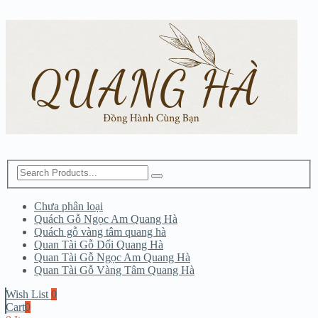
Chưa phân loại
Quách Gỗ Ngọc Am Quang Hà
Quách gỗ vàng tâm quang hà
Quan Tài Gỗ Dổi Quang Hà
Quan Tài Gỗ Ngọc Am Quang Hà
Quan Tài Gỗ Vàng Tâm Quang Hà
Wish List
0
Cart
0