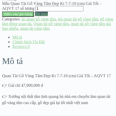
Mẫu Quan Tài Gỗ Vàng Tâm Đẹp Kt 7-7-10 (cm) Giá Tốt –
AQVT 17 số lượng
đặt mua
thêm vào giỏ hàng
Categories:
áo quan gỗ vàng tâm
,
giá quan tài gỗ vàng tâm
,
gỗ vàng
tâm đóng quan tài
,
Quan tài gỗ vàng tâm
,
quan tài gỗ vàng tâm giá
bao nhiều
,
quan tài vàng tâm
.
Mô tả
Chính Sách Ưu Đãi
Reviews
0
Mô tả
Quan Tài Gỗ Vàng Tâm Đẹp Kt 7-7-10 (cm) Giá Tốt – AQVT 17
👉 Giá chỉ 47,900,000 đ
👉 Xưởng nội thất tâm linh quang hà nhà em chuyên làm quan tài
gỗ vàng tâm cao cấp, gỗ đẹp giá lại tốt nhất việt nam