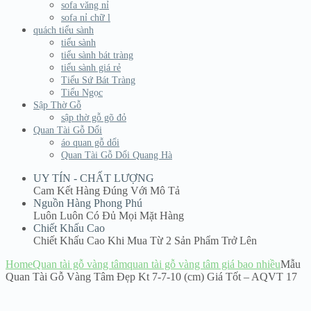
sofa văng nỉ
sofa nỉ chữ l
quách tiểu sành
tiểu sành
tiểu sành bát tràng
tiểu sành giá rẻ
Tiểu Sứ Bát Tràng
Tiểu Ngọc
Sập Thờ Gỗ
sập thờ gỗ gõ đỏ
Quan Tài Gỗ Dổi
áo quan gỗ dổi
Quan Tài Gỗ Dổi Quang Hà
UY TÍN - CHẤT LƯỢNG
Cam Kết Hàng Đúng Với Mô Tả
Nguồn Hàng Phong Phú
Luôn Luôn Có Đủ Mọi Mặt Hàng
Chiết Khấu Cao
Chiết Khấu Cao Khi Mua Từ 2 Sản Phẩm Trở Lên
Home
Quan tài gỗ vàng tâm
quan tài gỗ vàng tâm giá bao nhiều
Mẫu
Quan Tài Gỗ Vàng Tâm Đẹp Kt 7-7-10 (cm) Giá Tốt – AQVT 17