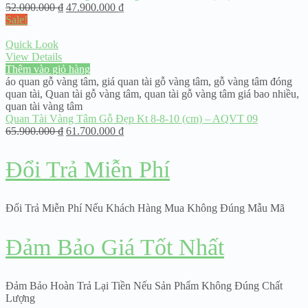
52.000.000
₫
47.900.000
₫
Sale!
Quick Look
View Details
Thêm vào giỏ hàng
áo quan gỗ vàng tâm
,
giá quan tài gỗ vàng tâm
,
gỗ vàng tâm đóng
quan tài
,
Quan tài gỗ vàng tâm
,
quan tài gỗ vàng tâm giá bao nhiều
,
quan tài vàng tâm
Quan Tài Vàng Tâm Gỗ Đẹp Kt 8-8-10 (cm) – AQVT 09
65.900.000
₫
61.700.000
₫
Đổi Trả Miễn Phí
Đổi Trả Miễn Phí Nếu Khách Hàng Mua Không Đúng Mẫu Mã
Đảm Bảo Giá Tốt Nhất
Đảm Bảo Hoàn Trả Lại Tiền Nếu Sản Phẩm Không Đúng Chất
Lượng