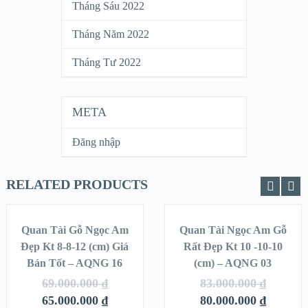
Tháng Sáu 2022
Tháng Năm 2022
Tháng Tư 2022
META
Đăng nhập
RELATED PRODUCTS
THÊM VÀO
THÊM VÀO
GIỎ HÀNG
GIỎ HÀNG
Quan Tài Gỗ Ngọc Am
Quan Tài Ngọc Am Gỗ
SALE!
SALE!
Đẹp Kt 8-8-12 (cm) Giá
Rất Đẹp Kt 10 -10-10
Bán Tốt – AQNG 16
QUICK LOOK
(cm) – AQNG 03
QUICK LOOK
69.000.000
₫
83.000.000
₫
VIEW DETAILS
VIEW DETAILS
65.000.000
₫
80.000.000
₫