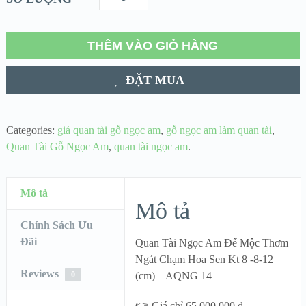
THÊM VÀO GIỎ HÀNG
ĐẶT MUA
Categories:
giá quan tài gỗ ngọc am
,
gỗ ngọc am làm quan tài
,
Quan Tài Gỗ Ngọc Am
,
quan tài ngọc am
.
Mô tả
Mô tả
Chính Sách Ưu
Đãi
Quan Tài Ngọc Am Để Mộc Thơm
Ngát Chạm Hoa Sen Kt 8 -8-12
Reviews
0
(cm) – AQNG 14
👉 Giá chỉ 65,000,000 đ