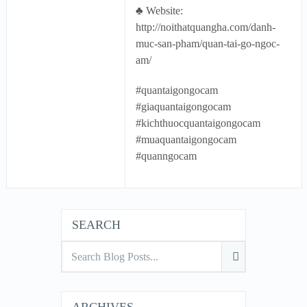
♣ Website:
http://noithatquangha.com/danh-
muc-san-pham/quan-tai-go-ngoc-
am/
#quantaigongocam
#giaquantaigongocam
#kichthuocquantaigongocam
#muaquantaigongocam
#quanngocam
SEARCH