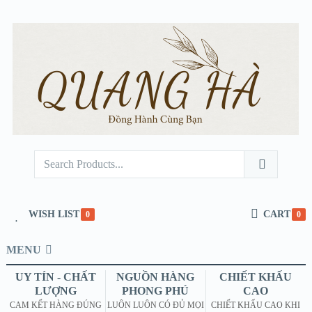
WISH LIST
CART
0
0
MENU
UY TÍN - CHẤT
NGUỒN HÀNG
CHIẾT KHẤU
LƯỢNG
PHONG PHÚ
CAO
CAM KẾT HÀNG ĐÚNG
LUÔN LUÔN CÓ ĐỦ MỌI
CHIẾT KHẤU CAO KHI