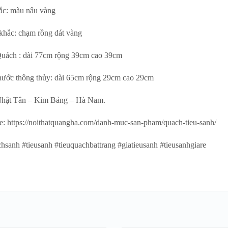
c: màu nâu vàng
hắc: chạm rồng dát vàng
uách : dài 77cm rộng 39cm cao 39cm
hước thông thủy: dài 65cm rộng 29cm cao 29cm
Nhật Tân – Kim Bảng – Hà Nam.
e: https://noithatquangha.com/danh-muc-san-pham/quach-tieu-sanh/
chsanh #tieusanh #tieuquachbattrang #giatieusanh #tieusanhgiare
HÊM VÀO GIỎ
THÊM VÀO GIỎ
HÀNG
HÀNG