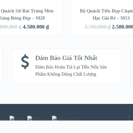
 Quách Sứ Bát Tràng Men
Bộ Quách Tiểu Đẹp Chạm
SALE!
SA
Sáng Bóng Đẹp – M20
Hạc Giá Rẻ – M13
.000.000
₫
4.500.000
₫
2.700.000
₫
2.500.00
QUICK LOOK
QUICK LOOK
Đảm Bảo Giá Tốt Nhất
VIEW DETAILS
VIEW DETAILS
Đảm Bảo Hoàn Trả Lại Tiền Nếu Sản
Phẩm Không Đúng Chất Lượng