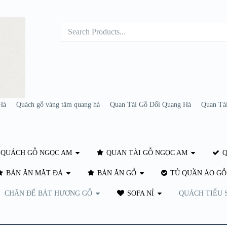
Hà
Quách gỗ vàng tâm quang hà
Quan Tài Gỗ Dổi Quang Hà
Quan Tà
QUÁCH GỖ NGỌC AM
QUAN TÀI GỖ NGỌC AM
Q
BÀN ĂN MẶT ĐÁ
BÀN ĂN GỖ
TỦ QUẦN ÁO GỖ
CHÂN ĐẾ BÁT HƯƠNG GỖ
SOFA NỈ
QUÁCH TIỂU 