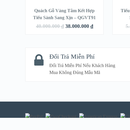
 Hoa
Quách Gỗ Vàng Tâm Kết Hợp
Tiểu
LE!
SALE!
M10
Tiểu Sành Sang Xịn – QGVT91
0
₫
40.000.000
₫
38.000.000
₫
5
QUICK LOOK
Đổi Trả Miễn Phí
VIEW DETAILS
Đổi Trả Miễn Phí Nếu Khách Hàng
Mua Không Đúng Mẫu Mã