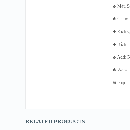
♣ Màu Sắ
♣ Chạm k
♣ Kích Q
♣ Kích t
♣ Add: 
♣ Websit
#tieuqua
RELATED PRODUCTS
THÊM VÀO GIỎ
T
HÀNG