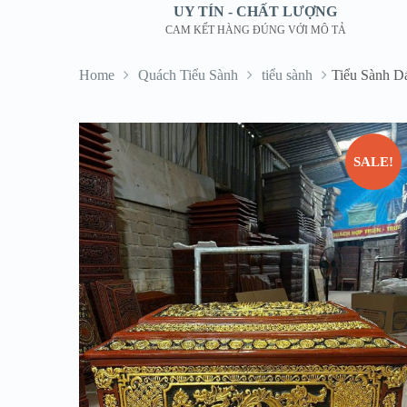
UY TÍN - CHẤT LƯỢNG
CAM KẾT HÀNG ĐÚNG VỚI MÔ TẢ
Home
Quách Tiểu Sành
tiểu sành
Tiểu Sành D
SALE!