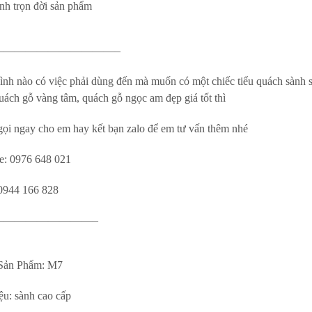
nh trọn đời sản phẩm
———————————–
ình nào có việc phải dùng đến mà muốn có một chiếc tiểu quách sành 
uách gỗ vàng tâm, quách gỗ ngọc am đẹp giá tốt thì
ọi ngay cho em hay kết bạn zalo để em tư vấn thêm nhé
ne: 0976 648 021
 0944 166 828
—————————–
 Sản Phẩm: M7
ệu: sành cao cấp