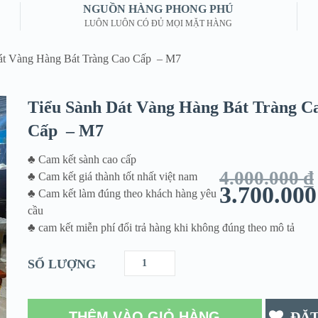
NGUỒN HÀNG PHONG PHÚ
LUÔN LUÔN CÓ ĐỦ MỌI MẶT HÀNG
át Vàng Hàng Bát Tràng Cao Cấp – M7
Tiểu Sành Dát Vàng Hàng Bát Tràng C
Cấp – M7
♣ Cam kết sành cao cấp
4.000.000
₫
♣ Cam kết giá thành tốt nhất việt nam
3.700.00
♣ Cam kết làm đúng theo khách hàng yêu
cầu
♣ cam kết miễn phí đổi trả hàng khi không đúng theo mô tả
SỐ LƯỢNG
THÊM VÀO GIỎ HÀNG
ĐẶ