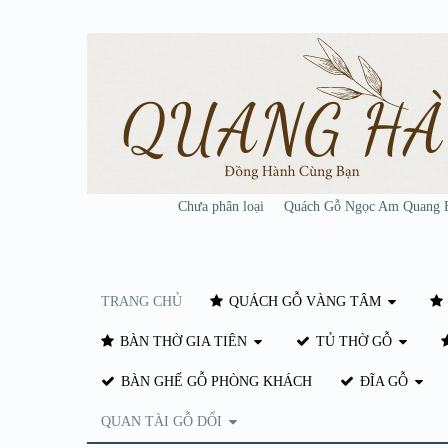
Chưa phân loại
Quách Gỗ Ngọc Am Quang 
TRANG CHỦ
QUÁCH GỖ VÀNG TÂM
BÀN THỜ GIA TIÊN
TỦ THỜ GỖ
BÀN GHẾ GỖ PHÒNG KHÁCH
ĐĨA GỖ
QUAN TÀI GỖ DỔI