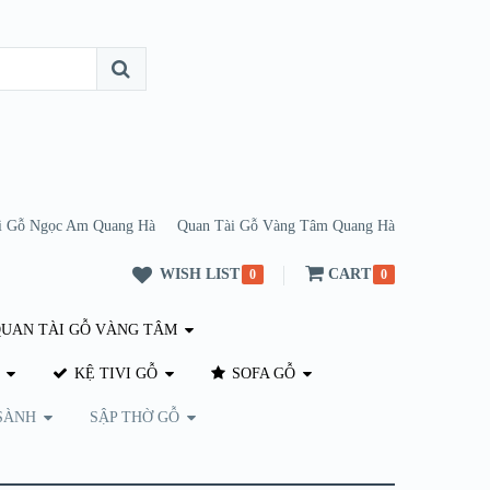
i Gỗ Ngọc Am Quang Hà
Quan Tài Gỗ Vàng Tâm Quang Hà
WISH LIST
CART
0
0
UAN TÀI GỖ VÀNG TÂM
KỆ TIVI GỖ
SOFA GỖ
SÀNH
SẬP THỜ GỖ