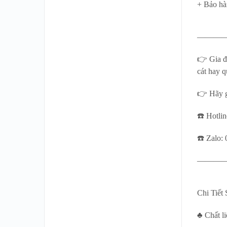
+ Bảo hà
———
👉 Gia đ
cát hay q
👉 Hãy g
☎️ Hotli
☎️ Zalo:
———
Chi Tiết
♣ Chất li