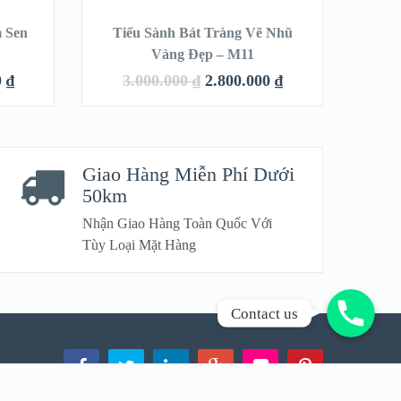
 Sen
Tiểu Sành Bát Tràng Vẽ Nhũ
Ti
LE!
SALE!
Vàng Đẹp – M11
C
0
₫
3.000.000
₫
2.800.000
₫
11
QUICK LOOK
Giao Hàng Miễn Phí Dưới
VIEW DETAILS
50km
Nhận Giao Hàng Toàn Quốc Với
Tùy Loại Mặt Hàng
Gọi Ngay!
Contact us