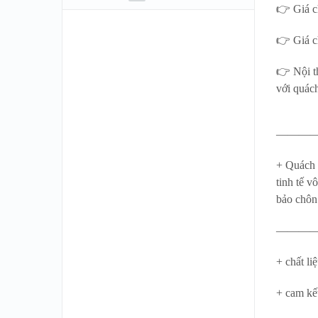
👉 Giá ch
👉 Giá ch
👉 Nội t
với quác
———
+ Quách t
tinh tế v
bảo chôn
———
+ chất l
+ cam kế