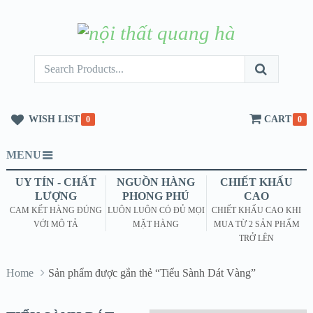
WISH LIST
CART
0
0
MENU
UY TÍN - CHẤT
NGUỒN HÀNG
CHIẾT KHẤU
LƯỢNG
PHONG PHÚ
CAO
CAM KẾT HÀNG ĐÚNG
LUÔN LUÔN CÓ ĐỦ MỌI
CHIẾT KHẤU CAO KHI
VỚI MÔ TẢ
MẶT HÀNG
MUA TỪ 2 SẢN PHẨM
TRỞ LÊN
Home
Sản phẩm được gắn thẻ “Tiểu Sành Dát Vàng”