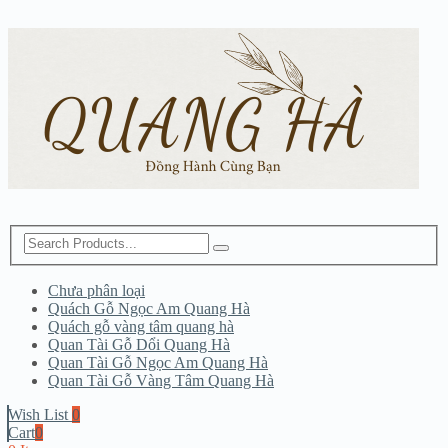
Chưa phân loại
Quách Gỗ Ngọc Am Quang Hà
Quách gỗ vàng tâm quang hà
Quan Tài Gỗ Dổi Quang Hà
Quan Tài Gỗ Ngọc Am Quang Hà
Quan Tài Gỗ Vàng Tâm Quang Hà
Wish List
0
Cart
0