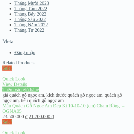
Tháng Mười 2023
Tháng Tám 2022
Tháng Bảy 2022
Tháng Sáu 2022
Tháng Năm 2022
Tháng Tư 2022
Meta
Đăng nhập
Related Products
Sale!
Quick Look
View Details
Thêm vào giỏ hàng
giá quách gỗ ngọc am
,
kích thước quách gỗ ngọc am
,
quách gỗ
ngọc am
,
tiểu quách gỗ ngọc am
Mẫu Quách Gỗ Ngọc Am Đẹp Kt 10-10-10 (cm) Chạm Rồng –
QGNA05
23.500.000
₫
21.700.000
₫
Sale!
Quick Look