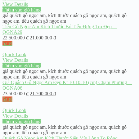
View Details
Thêm vào giỏ hàng
giá quách gỗ ngọc am
,
kích thước quách gỗ ngọc am
,
quách gỗ
ngọc am
,
tiểu quách gỗ ngọc am
Tiểu Gỗ Ngọc Am Kích Thước Bỏ Tiểu Đựng Tro Đẹp –
QGNA29
22.500.000
₫
21.000.000
₫
Sale!
Quick Look
View Details
Thêm vào giỏ hàng
giá quách gỗ ngọc am
,
kích thước quách gỗ ngọc am
,
quách gỗ
ngọc am
,
tiểu quách gỗ ngọc am
Giá Quách Gỗ Ngọc Am Đẹp Kt 10-10-10 (cm) Chạm Phượng –
QGNA06
23.500.000
₫
21.700.000
₫
Sale!
Quick Look
View Details
Thêm vào giỏ hàng
giá quách gỗ ngọc am
,
kích thước quách gỗ ngọc am
,
quách gỗ
ngọc am
,
tiểu quách gỗ ngọc am
Quách Gỗ Ngọc Am Kích Thước Siêu Víp Lòng To Rộng –