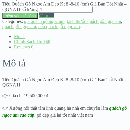
Tiểu Quách Gỗ Ngọc Am Đẹp Kt 8 -8-10 (cm) Giá Bán Tốt Nhất –
QGNA11 số lượng
đặt mua
thêm vào giỏ hàng
Categories:
giá quách gỗ ngọc am
,
kích thước quách gỗ ngọc am
,
quách gỗ ngọc am
,
tiểu quách gỗ ngọc am
.
Mô tả
Chính Sách Ưu Đãi
Reviews
0
Mô tả
Tiểu Quách Gỗ Ngọc Am Đẹp Kt 8 -8-10 (cm) Giá Bán Tốt Nhất –
QGNA11
👉 Giá chỉ 19,500,000 đ
👉 Xưởng nội thất tâm linh quang hà nhà em chuyên làm
quách gỗ
ngọc am cao cấp
, gỗ đẹp giá lại tốt nhất việt nam