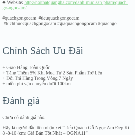
♣ Website:
http://noithatquangha.com/danh-muc-san-pham/quach-
go-ngoc-am/
#quachgongocam #tieuquachgongocam
#kichthuocquachgongocam #giaquachgongocam #quachgo
Chính Sách Ưu Đãi
+ Giao Hàng Toàn Quốc
+ Tặng Thêm 5% Khi Mua Từ 2 Sản Phẩm Trở Lên
+ Đổi Trả Hàng Trong Vòng 7 Ngày
+ miễn phí vận chuyển dưới 100km
Đánh giá
Chưa có đánh giá nào.
Hãy là người đầu tiên nhận xét “Tiểu Quách Gỗ Ngọc Am Đẹp Kt
8 -8-10 (cm) Giá Bán Tốt Nhất – QGNA11”