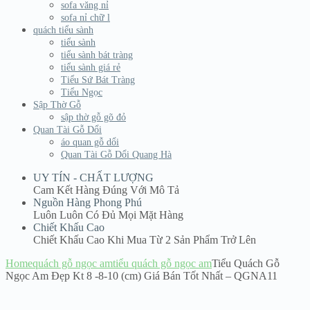
sofa văng nỉ
sofa nỉ chữ l
quách tiểu sành
tiểu sành
tiểu sành bát tràng
tiểu sành giá rẻ
Tiểu Sứ Bát Tràng
Tiểu Ngọc
Sập Thờ Gỗ
sập thờ gỗ gõ đỏ
Quan Tài Gỗ Dổi
áo quan gỗ dổi
Quan Tài Gỗ Dổi Quang Hà
UY TÍN - CHẤT LƯỢNG
Cam Kết Hàng Đúng Với Mô Tả
Nguồn Hàng Phong Phú
Luôn Luôn Có Đủ Mọi Mặt Hàng
Chiết Khấu Cao
Chiết Khấu Cao Khi Mua Từ 2 Sản Phẩm Trở Lên
Home
quách gỗ ngọc am
tiểu quách gỗ ngọc am
Tiểu Quách Gỗ
Ngọc Am Đẹp Kt 8 -8-10 (cm) Giá Bán Tốt Nhất – QGNA11