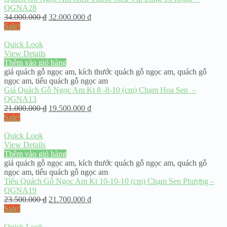
QGNA28
34.000.000
₫
32.000.000
₫
Sale!
Quick Look
View Details
Thêm vào giỏ hàng
giá quách gỗ ngọc am
,
kích thước quách gỗ ngọc am
,
quách gỗ
ngọc am
,
tiểu quách gỗ ngọc am
Giá Quách Gỗ Ngọc Am Kt 8 -8-10 (cm) Chạm Hoa Sen –
QGNA13
21.000.000
₫
19.500.000
₫
Sale!
Quick Look
View Details
Thêm vào giỏ hàng
giá quách gỗ ngọc am
,
kích thước quách gỗ ngọc am
,
quách gỗ
ngọc am
,
tiểu quách gỗ ngọc am
Tiểu Quách Gỗ Ngọc Am Kt 10-10-10 (cm) Chạm Sen Phượng –
QGNA19
23.500.000
₫
21.700.000
₫
Sale!
Quick Look