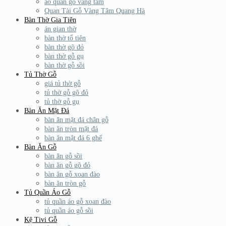
áo quan gỗ vàng tâm
Quan Tài Gỗ Vàng Tâm Quang Hà
Bàn Thờ Gia Tiên
án gian thờ
bàn thờ tổ tiên
bàn thờ gõ đỏ
bàn thờ gỗ gụ
bàn thờ gỗ sồi
Tủ Thờ Gỗ
giá tủ thờ gỗ
tủ thờ gỗ gõ đỏ
tủ thờ gỗ gụ
Bàn Ăn Mặt Đá
bàn ăn mặt đá chân gỗ
bàn ăn tròn mặt đá
bàn ăn mặt đá 6 ghế
Bàn Ăn Gỗ
bàn ăn gỗ sồi
bàn ăn gỗ gõ đỏ
bàn ăn gỗ xoan đào
bàn ăn tròn gỗ
Tủ Quần Áo Gỗ
tủ quần áo gỗ xoan đào
tủ quần áo gỗ sồi
Kệ Tivi Gỗ