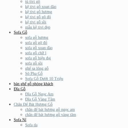
tủ tivi gỗ
kệ tivi gỗ xoan đào
kệ tivi gỗ hương
kệ tivi gỗ gõ đỏ
kệ tivi gỗ sồi
mẫu kệ tivi đẹp
Sofa Gỗ
sofa gỗ hương
sofa gỗ gõ đỏ
sofa gỗ xoan đào
sofa gỗ chữ l
sofa gỗ hiện đại
sofa gỗ sồi
ghế sa lông gỗ
Sô Pha Gỗ
Sofa Gỗ Dưới 10 Triệu
bàn ghế gỗ phòng khách
Đĩa Gỗ
Đĩa Gỗ Ngọc Am
Đĩa Gỗ Vàng Tâm
Chân Đế Bát Hương Gỗ
chân đế bát hương gỗ ngọc am
chân đế bát hương gỗ vàng tâm
Sofa Nỉ
Sofa da