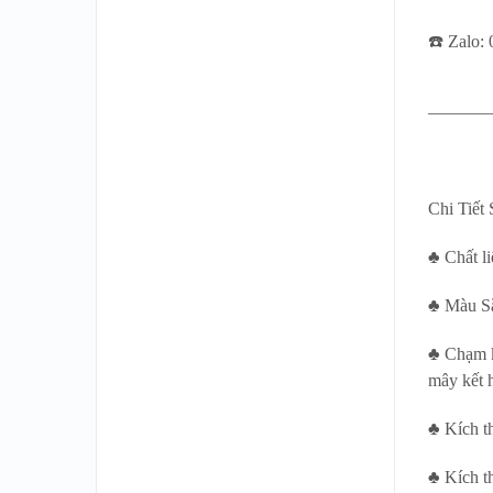
☎️ Zalo:
———
Chi Tiế
♣ Chất l
♣ Màu S
♣ Chạm k
mây kết 
♣ Kích t
♣ Kích t