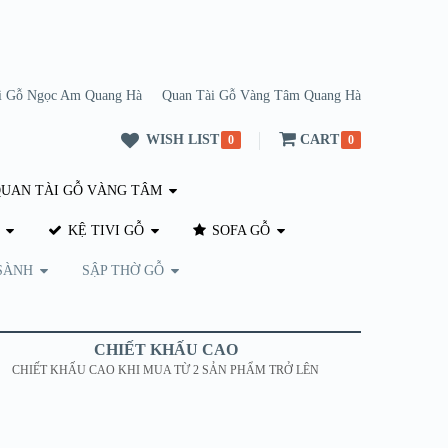
i Gỗ Ngọc Am Quang Hà
Quan Tài Gỗ Vàng Tâm Quang Hà
WISH LIST
CART
0
0
UAN TÀI GỖ VÀNG TÂM
KỆ TIVI GỖ
SOFA GỖ
SÀNH
SẬP THỜ GỖ
CHIẾT KHẤU CAO
CHIẾT KHẤU CAO KHI MUA TỪ 2 SẢN PHẨM TRỞ LÊN