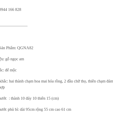
 0944 166 828
———————–
t Sản Phẩm: QGNA82
iệu: gỗ ngọc am
ắc: để mộc
hắc: hai thành chạm hoa mai hóa rồng, 2 đầu chữ thọ, thiên chạm đá
hợp
hước : thành 10 đáy 10 thiên 15 (cm)
hước phủ bì: dài 95cm rộng 55 cm cao 61 cm