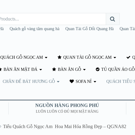
Hà
Quách gỗ vàng tâm quang hà
Quan Tài Gỗ Dổi Quang Hà
Quan Tà
QUÁCH GỖ NGỌC AM
QUAN TÀI GỖ NGỌC AM
Q
BÀN ĂN MẶT ĐÁ
BÀN ĂN GỖ
TỦ QUẦN ÁO GỖ
CHÂN ĐẾ BÁT HƯƠNG GỖ
SOFA NỈ
QUÁCH TIỂU 
NGUỒN HÀNG PHONG PHÚ
LUÔN LUÔN CÓ ĐỦ MỌI MẶT HÀNG
Tiểu Quách Gỗ Ngọc Am Hoa Mai Hóa Rồng Đẹp – QGNA82