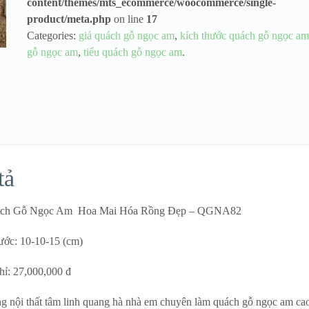
content/themes/mts_ecommerce/woocommerce/single-
product/meta.php
on line
17
Categories:
giá quách gỗ ngọc am
,
kích thước quách gỗ ngọc am
gỗ ngọc am
,
tiểu quách gỗ ngọc am
.
tả
ách Gỗ Ngọc Am Hoa Mai Hóa Rồng Đẹp – QGNA82
hước: 10-10-15 (cm)
hỉ: 27,000,000 đ
 nội thất tâm linh quang hà nhà em chuyên làm quách gỗ ngọc am ca