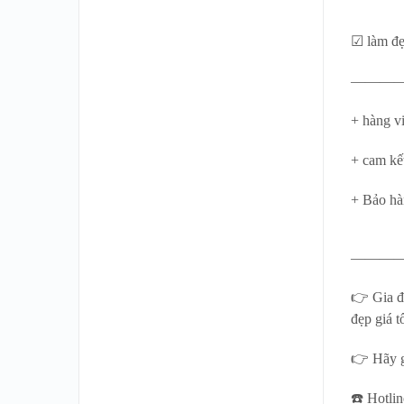
☑ làm đẹ
———
+ hàng vi
+ cam kế
+ Bảo hà
———
👉 Gia đ
đẹp giá tố
👉 Hãy g
☎️ Hotli