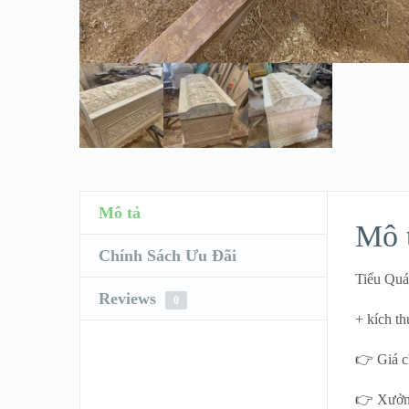
Mô tả
Mô 
Chính Sách Ưu Đãi
Tiểu Qu
Reviews
0
+ kích t
👉 Giá c
👉 Xưởng