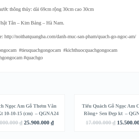
hước thông thủy: dài 69cm rộng 30cm cao 30cm
Nhật Tân – Kim Bảng – Hà Nam.
e: http://noithatquangha.com/danh-muc-san-pham/quach-go-ngoc-am/
ongocam #tieuquachgongocam #kichthuocquachgongocam
chgongocam #quachgo
HÊM VÀO GIỎ
THÊM VÀO GIỎ
HÀNG
HÀNG
ch Ngọc Am Gỗ Thơm Vân
Tiểu Quách Gỗ Ngọc Am
SALE!
SA
t 10-10-15 (cm) – QGNA24
Rồng+ Sen Đẹp kt – QG
.000.000
₫
25.900.000
₫
17.000.000
₫
15.500.0
QUICK LOOK
QUICK LOOK