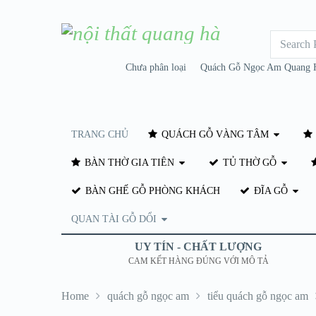
Chưa phân loại
Quách Gỗ Ngọc Am Quang 
TRANG CHỦ
QUÁCH GỖ VÀNG TÂM
BÀN THỜ GIA TIÊN
TỦ THỜ GỖ
BÀN GHẾ GỖ PHÒNG KHÁCH
ĐĨA GỖ
QUAN TÀI GỖ DỔI
UY TÍN - CHẤT LƯỢNG
CAM KẾT HÀNG ĐÚNG VỚI MÔ TẢ
Home
quách gỗ ngọc am
tiểu quách gỗ ngọc am