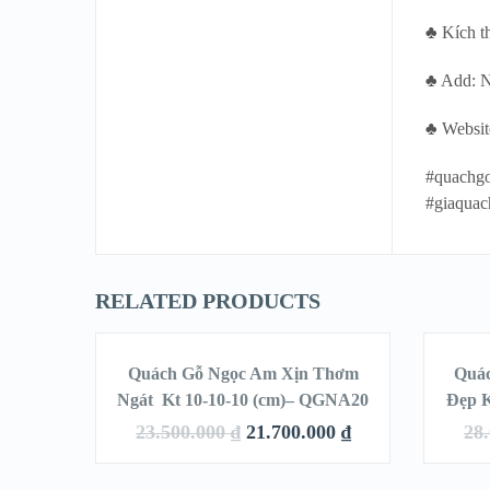
♣ Kích t
♣ Add: 
♣ Websit
#quachg
#giaqua
RELATED PRODUCTS
THÊM VÀO GIỎ
T
HÀNG
ớc Bỏ
Quách Gỗ Ngọc Am Xịn Thơm
Quá
LE!
SALE!
NA29
Ngát Kt 10-10-10 (cm)– QGNA20
Đẹp K
00
₫
23.500.000
₫
21.700.000
₫
28
QUICK LOOK