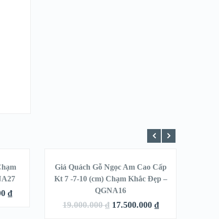
THÊM VÀO GIỎ
HÀNG
 Chạm
Giá Quách Gỗ Ngọc Am Cao Cấp
LE!
SALE!
NA27
Kt 7 -7-10 (cm) Chạm Khắc Đẹp –
QGNA16
00
₫
19.000.000
₫
17.500.000
₫
QUICK LOOK