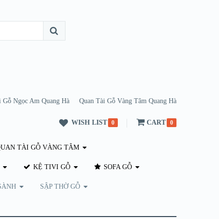
i Gỗ Ngọc Am Quang Hà
Quan Tài Gỗ Vàng Tâm Quang Hà
WISH LIST
CART
0
0
UAN TÀI GỖ VÀNG TÂM
KỆ TIVI GỖ
SOFA GỖ
SÀNH
SẬP THỜ GỖ