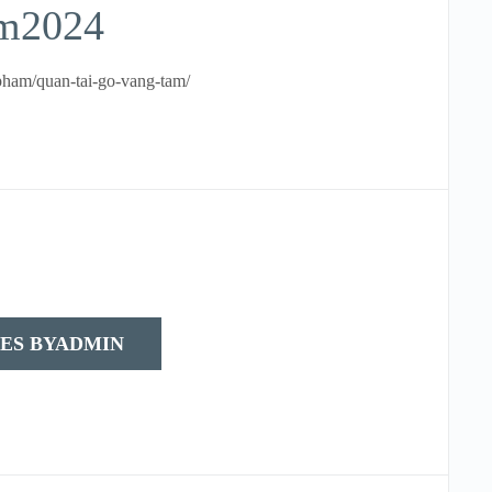
am2024
pham/quan-tai-go-vang-tam/
ES BYADMIN