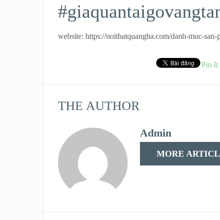
#giaquantaigovangt
website: https://noithatquangha.com/danh-muc-san-
Pin It
THE AUTHOR
Admin
MORE ARTICL