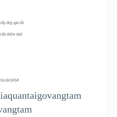
ấp đẹp giá tốt
 vấn thêm nhé
rQWQczkQ6S8
iaquantaigovangtam
ovangtam