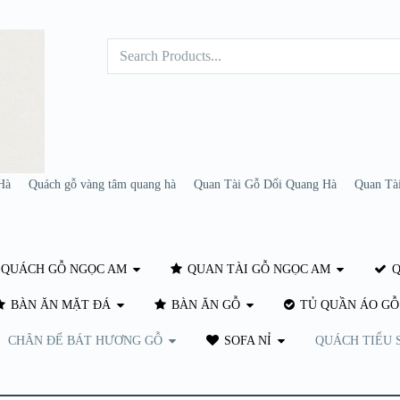
Hà
Quách gỗ vàng tâm quang hà
Quan Tài Gỗ Dổi Quang Hà
Quan Tà
QUÁCH GỖ NGỌC AM
QUAN TÀI GỖ NGỌC AM
Q
BÀN ĂN MẶT ĐÁ
BÀN ĂN GỖ
TỦ QUẦN ÁO GỖ
CHÂN ĐẾ BÁT HƯƠNG GỖ
SOFA NỈ
QUÁCH TIỂU 