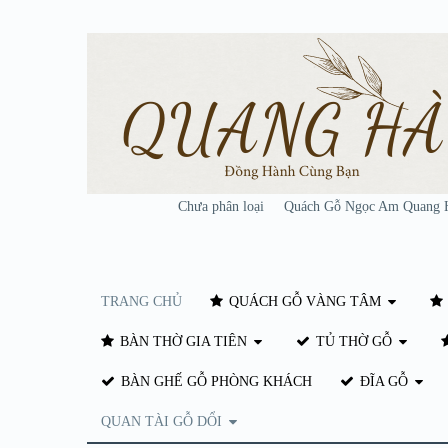
Chưa phân loại
Quách Gỗ Ngọc Am Quang 
TRANG CHỦ
QUÁCH GỖ VÀNG TÂM
BÀN THỜ GIA TIÊN
TỦ THỜ GỖ
BÀN GHẾ GỖ PHÒNG KHÁCH
ĐĨA GỖ
QUAN TÀI GỖ DỔI