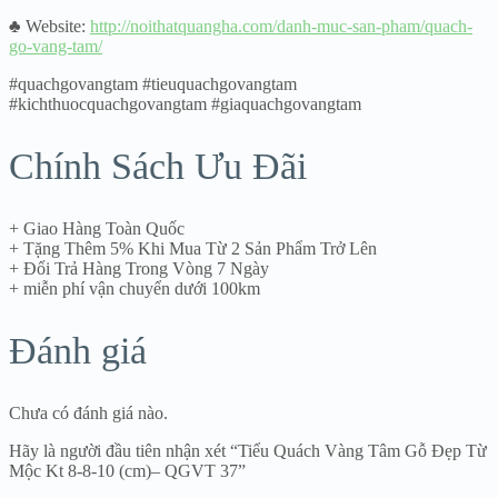
♣ Website:
http://noithatquangha.com/danh-muc-san-pham/quach-
go-vang-tam/
#quachgovangtam #tieuquachgovangtam
#kichthuocquachgovangtam #giaquachgovangtam
Chính Sách Ưu Đãi
+ Giao Hàng Toàn Quốc
+ Tặng Thêm 5% Khi Mua Từ 2 Sản Phẩm Trở Lên
+ Đổi Trả Hàng Trong Vòng 7 Ngày
+ miễn phí vận chuyển dưới 100km
Đánh giá
Chưa có đánh giá nào.
Hãy là người đầu tiên nhận xét “Tiểu Quách Vàng Tâm Gỗ Đẹp Từ
Mộc Kt 8-8-10 (cm)– QGVT 37”