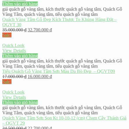
Thêm vào giỏ hàng
giá quách gỗ vàng tâm
,
kích thước quách gỗ vàng tâm
,
Quách Gỗ
Vàng Tâm
,
quách vàng tâm
,
tiểu quách gỗ vàng tâm
Quách Vàng Tâm Gỗ Đẹp Kích Thươc To Khủng Hàng Đặt –
QGVT 30
35.000.000
₫
32.700.000
₫
Sale!
Quick Look
View Details
Thêm vào giỏ hàng
giá quách gỗ vàng tâm
,
kích thước quách gỗ vàng tâm
,
Quách Gỗ
Vàng Tâm
,
quách vàng tâm
,
tiểu quách gỗ vàng tâm
Tiểu Quách Gỗ Vàng Tâm Sơn Màu Da Bò Đẹp – QGVT09
17.000.000
₫
16.000.000
₫
Sale!
Quick Look
View Details
Thêm vào giỏ hàng
giá quách gỗ vàng tâm
,
kích thước quách gỗ vàng tâm
,
Quách Gỗ
Vàng Tâm
,
quách vàng tâm
,
tiểu quách gỗ vàng tâm
Quách Vàng Tâm Sơn Son Kt 10-10-12 (cm) Chạm Cây Thánh Giá
– QGVT 29
24.500.000
₫
22.700.000
₫