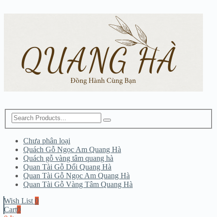
Chưa phân loại
Quách Gỗ Ngọc Am Quang Hà
Quách gỗ vàng tâm quang hà
Quan Tài Gỗ Dổi Quang Hà
Quan Tài Gỗ Ngọc Am Quang Hà
Quan Tài Gỗ Vàng Tâm Quang Hà
Wish List
0
Cart
0