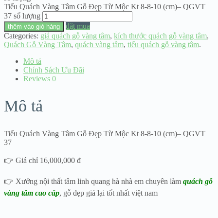
Tiểu Quách Vàng Tâm Gỗ Đẹp Từ Mộc Kt 8-8-10 (cm)– QGVT
37 số lượng
đặt mua
thêm vào giỏ hàng
Categories:
giá quách gỗ vàng tâm
,
kích thước quách gỗ vàng tâm
,
Quách Gỗ Vàng Tâm
,
quách vàng tâm
,
tiểu quách gỗ vàng tâm
.
Mô tả
Chính Sách Ưu Đãi
Reviews
0
Mô tả
Tiểu Quách Vàng Tâm Gỗ Đẹp Từ Mộc Kt 8-8-10 (cm)– QGVT
37
👉 Giá chỉ 16,000,000 đ
👉 Xưởng nội thất tâm linh quang hà nhà em chuyên làm
quách gỗ
vàng tâm cao cấp
, gỗ đẹp giá lại tốt nhất việt nam