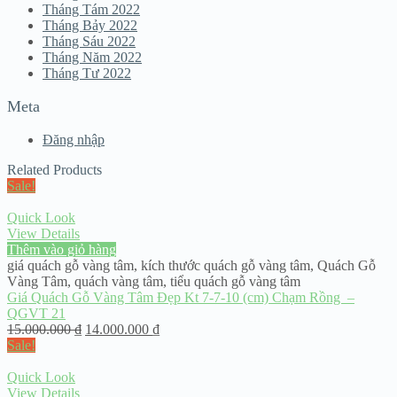
Tháng Tám 2022
Tháng Bảy 2022
Tháng Sáu 2022
Tháng Năm 2022
Tháng Tư 2022
Meta
Đăng nhập
Related Products
Sale!
Quick Look
View Details
Thêm vào giỏ hàng
giá quách gỗ vàng tâm
,
kích thước quách gỗ vàng tâm
,
Quách Gỗ
Vàng Tâm
,
quách vàng tâm
,
tiểu quách gỗ vàng tâm
Giá Quách Gỗ Vàng Tâm Đẹp Kt 7-7-10 (cm) Chạm Rồng –
QGVT 21
15.000.000
₫
14.000.000
₫
Sale!
Quick Look
View Details