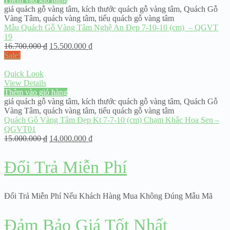
giá quách gỗ vàng tâm
,
kích thước quách gỗ vàng tâm
,
Quách Gỗ
Vàng Tâm
,
quách vàng tâm
,
tiểu quách gỗ vàng tâm
Mẫu Quách Gỗ Vàng Tâm Nghệ An Đẹp 7-10-10 (cm) – QGVT
19
16.700.000
₫
15.500.000
₫
Sale!
Quick Look
View Details
Thêm vào giỏ hàng
giá quách gỗ vàng tâm
,
kích thước quách gỗ vàng tâm
,
Quách Gỗ
Vàng Tâm
,
quách vàng tâm
,
tiểu quách gỗ vàng tâm
Quách Gỗ Vàng Tâm Đẹp Kt 7-7-10 (cm) Chạm Khắc Hoa Sen –
QGVT01
15.000.000
₫
14.000.000
₫
Đổi Trả Miễn Phí
Đổi Trả Miễn Phí Nếu Khách Hàng Mua Không Đúng Mẫu Mã
Đảm Bảo Giá Tốt Nhất