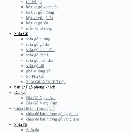
tủ tivi gỗ
kệ tivi gỗ xoan đào
kệ tivi gỗ hương
kệ tivi gỗ gõ đỏ
kệ tivi gỗ sồi
mẫu kệ tivi đẹp
Sofa Gỗ
sofa gỗ hương
sofa gỗ gõ đỏ
sofa gỗ xoan đào
sofa gỗ chữ l
sofa gỗ hiện đại
sofa gỗ sồi
ghế sa lông gỗ
Sô Pha Gỗ
Sofa Gỗ Dưới 10 Triệu
bàn ghế gỗ phòng khách
Đĩa Gỗ
Đĩa Gỗ Ngọc Am
Đĩa Gỗ Vàng Tâm
Chân Đế Bát Hương Gỗ
chân đế bát hương gỗ ngọc am
chân đế bát hương gỗ vàng tâm
Sofa Nỉ
Sofa da