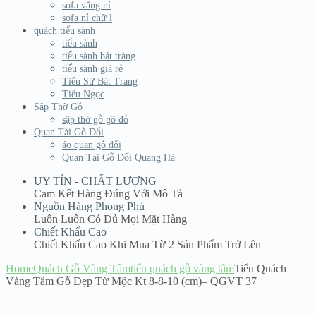
sofa văng nỉ
sofa nỉ chữ l
quách tiểu sành
tiểu sành
tiểu sành bát tràng
tiểu sành giá rẻ
Tiểu Sứ Bát Tràng
Tiểu Ngọc
Sập Thờ Gỗ
sập thờ gỗ gõ đỏ
Quan Tài Gỗ Dổi
áo quan gỗ dổi
Quan Tài Gỗ Dổi Quang Hà
UY TÍN - CHẤT LƯỢNG
Cam Kết Hàng Đúng Với Mô Tả
Nguồn Hàng Phong Phú
Luôn Luôn Có Đủ Mọi Mặt Hàng
Chiết Khấu Cao
Chiết Khấu Cao Khi Mua Từ 2 Sản Phẩm Trở Lên
Home
Quách Gỗ Vàng Tâm
tiểu quách gỗ vàng tâm
Tiểu Quách
Vàng Tâm Gỗ Đẹp Từ Mộc Kt 8-8-10 (cm)– QGVT 37