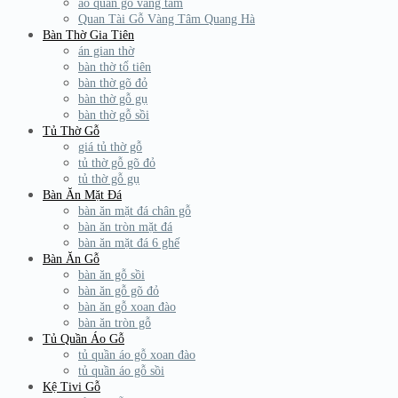
áo quan gỗ vàng tâm
Quan Tài Gỗ Vàng Tâm Quang Hà
Bàn Thờ Gia Tiên
án gian thờ
bàn thờ tổ tiên
bàn thờ gõ đỏ
bàn thờ gỗ gụ
bàn thờ gỗ sồi
Tủ Thờ Gỗ
giá tủ thờ gỗ
tủ thờ gỗ gõ đỏ
tủ thờ gỗ gụ
Bàn Ăn Mặt Đá
bàn ăn mặt đá chân gỗ
bàn ăn tròn mặt đá
bàn ăn mặt đá 6 ghế
Bàn Ăn Gỗ
bàn ăn gỗ sồi
bàn ăn gỗ gõ đỏ
bàn ăn gỗ xoan đào
bàn ăn tròn gỗ
Tủ Quần Áo Gỗ
tủ quần áo gỗ xoan đào
tủ quần áo gỗ sồi
Kệ Tivi Gỗ